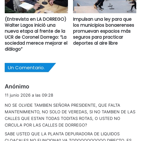
en expedientes y órdenes de pago, como la falta de
solicitud de presupuestos en numerosas operatorias, la
(Entrevista en LA DORREGO)
Impulsan una ley para que
subdivisión de compras y reparaciones, la contratación de
Walter Lagos inició una
los municipios bonaerenses
proveedores que consideró favorecidos, gastos en
nueva etapa al frente de la
promuevan espacios más
alquileres de bienes y maquinaria, la ausencia de la firma
UCR de Coronel Dorrego: “La
seguros para practicar
sociedad merece mejorar el
deportes al aire libre
del intendente en procesos de selección profesional,
diálogo”
pagos de viáticos percibidos por terceros y gastos sin
controles suficientes en obras financiadas con recursos
Un Comentario.
del Fondo Educativo.
“Eso no es una valoración política”, remarcó.
d
Anónimo
i
11 junio 2026 a las 09:28
c
La presidenta del Bloque de Fuerza Patria también
NO SE OLVIDE TAMBIEN SEÑORA PRESIDENTE, QUE FALTA
e
cuestionó la existencia de un elevado superávit municipal
MANTENIMIENTO, NO SOLO DE VEREDAS, SI NO TAMBIEN DE LAS
:
frente a necesidades insatisfechas en distintas áreas.
CALLES QUE ESTAN TODAS TODITAS ROTAS, O USTED NO
CIRCULA POR LAS CALLES DE DORREGO?
“Si estuviéramos analizando la situación contable de una
SABE USTED QUE LA PLANTA DEPURADORA DE LIQUIDOS
CLOACALES NO FUNCIONA? VA TODOOOOOOOOO DIRECTO, ES