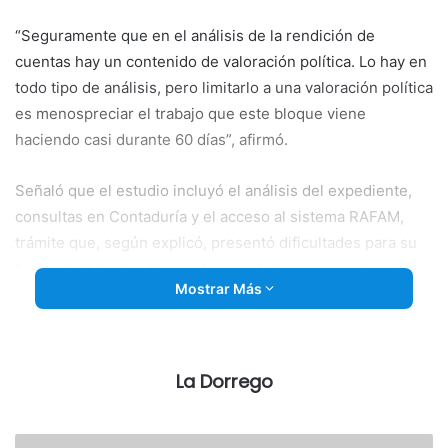
“Seguramente que en el análisis de la rendición de
cuentas hay un contenido de valoración política. Lo hay en
todo tipo de análisis, pero limitarlo a una valoración política
es menospreciar el trabajo que este bloque viene
haciendo casi durante 60 días”, afirmó.
Señaló que el estudio incluyó el análisis del expediente,
consultas en Contaduría y el acceso al sistema RAFAM,
trámite que, según explicó, presentó dificultades para su
bancada. “Nuestro bloque hizo un trabajo, un análisis
Mostrar Más
minucioso y responsable de la rendición de cuentas”,
sostuvo.
En relación con los resultados económicos del ejercicio
La Dorrego
2025, indicó que el artículo 43 arrojó un superávit de 564
millones de pesos, producto de recursos por 25.495