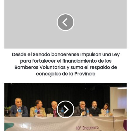
millones y gastos por 24.931 millones. Explicó, además,
que el resultado final del artículo 44 alcanzó un superávit
de 3.633 millones de pesos tras sumar el saldo de caja y
bancos del ejercicio anterior y descontar la deuda abonada
durante el año.
Gagna centró buena parte de su exposición en la
recaudación de tasas municipales. “Este gobierno, durante
Desde el Senado bonaerense impulsan una Ley
para fortalecer el financiamiento de los
el ejercicio 2025, ha tenido una muy mala gestión de
Bomberos Voluntarios y suma el respaldo de
recaudación”, afirmó.
concejales de la Provincia
Ejemplificó que la tasa de servicios urbanos registró una
cobrabilidad del 49%, mientras que la tasa vial alcanzó el
88%. También señaló que la tasa por inspección, seguridad
e higiene tuvo una cobrabilidad del 70% y que las patentes
de automotores llegaron al 46%.
Respecto de la ejecución presupuestaria, indicó que el