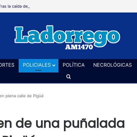
Tras la caída de la extranjerización de tierras, ahora advierten que podr
ORTES
POLICIALES
POLÍTICA
NECROLÓGICAS
Buscar
n plena calle de Pigüé
ven de una puñalada