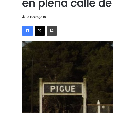
en plena calle de
Send
La Dorrego
an
Facebook
X
Imprimir
email