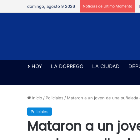
domingo, agosto 9 2026
Noticias de Último Momento
HOY
LA DORREGO
LA CIUDAD
DEP
Inicio
/
Policiales
/
Mataron a un joven de una puñalada e
Policiales
Mataron a un jo