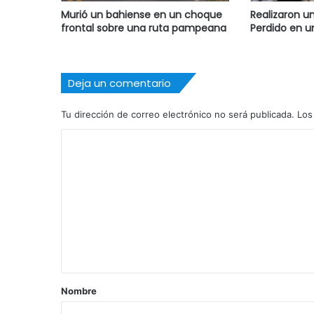
Murió un bahiense en un choque
Realizaron u
frontal sobre una ruta pampeana
Perdido en u
Deja un comentario
Tu dirección de correo electrónico no será publicada.
Los
C
o
m
e
n
t
a
r
Nombre
i