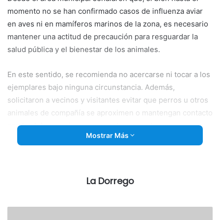
momento no se han confirmado casos de influenza aviar
en aves ni en mamíferos marinos de la zona, es necesario
mantener una actitud de precaución para resguardar la
salud pública y el bienestar de los animales.
En este sentido, se recomienda no acercarse ni tocar a los
ejemplares bajo ninguna circunstancia. Además,
solicitaron a vecinos y visitantes evitar que perros u otros
animales de compañía se aproximen o mantengan contacto
con los lobos marinos que puedan encontrarse
Mostrar Más
descansando sobre la playa.
Las autoridades recordaron que estos animales suelen
utilizar distintos sectores de la costa para recuperarse,
La Dorrego
descansar o amamantar a sus crías, por lo que su
presencia no necesariamente implica una situación de
riesgo o emergencia.