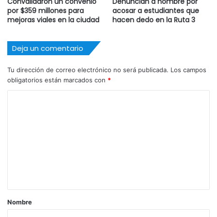
Convalidaron un convenio
Denuncian a hombre por
por $359 millones para
acosar a estudiantes que
mejoras viales en la ciudad
hacen dedo en la Ruta 3
Deja un comentario
Tu dirección de correo electrónico no será publicada.
Los campos
obligatorios están marcados con
*
C
o
m
e
n
t
a
r
Nombre
i