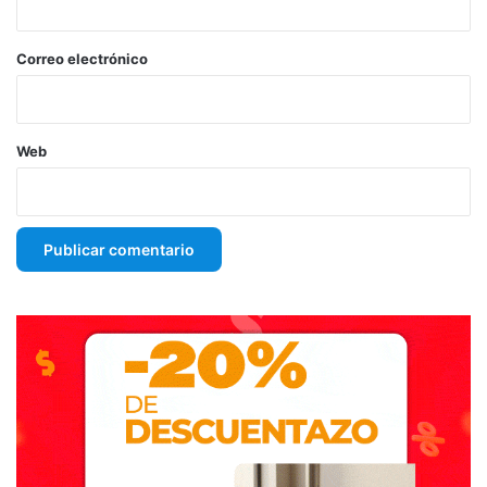
o
*
Correo electrónico
Web