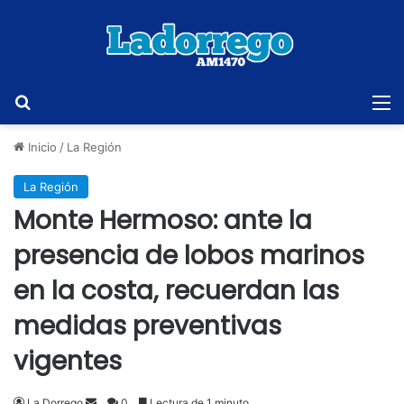
Buscar
M
Inicio
/
La Región
La Región
Monte Hermoso: ante la
presencia de lobos marinos
en la costa, recuerdan las
medidas preventivas
vigentes
Send
La Dorrego
0
Lectura de 1 minuto