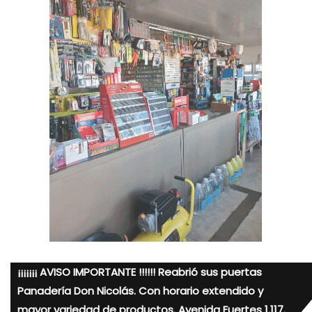
¡¡¡¡¡¡¡ AVISO IMPORTANTE !!!!!! Reabrió sus puertas
Panadería Don Nicolás. Con horario extendido y
mayor variedad de productos. Avenida Fuertes 1.117.