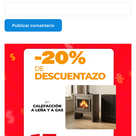
hecha de canciones, de rutas, de cuerpos chocando, de
frases que pasaban de boca en boca como si fueran
consignas privadas. Una comunidad sin estatuto ni
doctrina cerrada, pero con una certeza: no todo debía ser
aceptado tal como venía.
Hoy suena el Indio y no suena igual. Suena más lejos.
Suena como yéndose. Como desde una ruta vacía, al
amanecer, cuando el micro vuelve y nadie habla
demasiado. Pero algo queda. Una chispa, una contraseña,
una vieja obstinación: no entregar del todo aquello que
alguna vez nos hizo sentir vivos. (07-06-26).
Destacadas