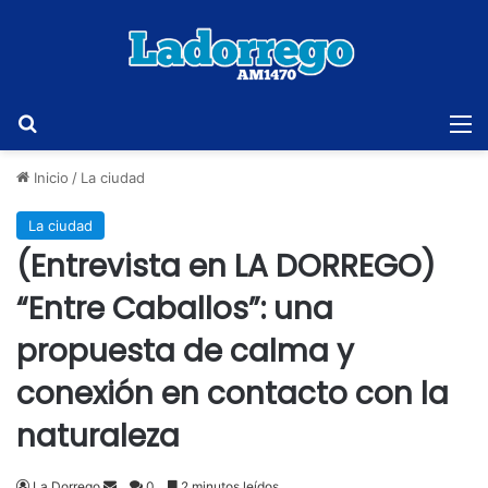
Buscar
M
Inicio
/
La ciudad
La ciudad
(Entrevista en LA DORREGO)
“Entre Caballos”: una
propuesta de calma y
conexión en contacto con la
naturaleza
Send
La Dorrego
0
2 minutos leídos