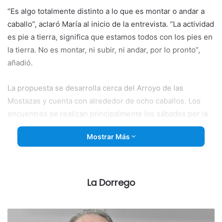
“Es algo totalmente distinto a lo que es montar o andar a
caballo”, aclaró María al inicio de la entrevista. “La actividad
es pie a tierra, significa que estamos todos con los pies en
la tierra. No es montar, ni subir, ni andar, por lo pronto”,
añadió.
La propuesta se desarrolla cerca del Arroyo de las
Mostazas y cuenta con alrededor de ocho caballos. Los
encuentros se realizan principalmente los sábados por la
tarde, aunque los organizadores remarcaron que existe
Mostrar Más
flexibilidad horaria. “Todo se conversa. Si nos podemos
organizar y quieren ir en cualquier momento del día, no
hay drama”, señaló Aníbal.
La Dorrego
Explicaron que el propósito consiste en “abrir un espacio
compartido entre los caballos y las personas, siempre
manteniendo lo que es el respeto mutuo”.