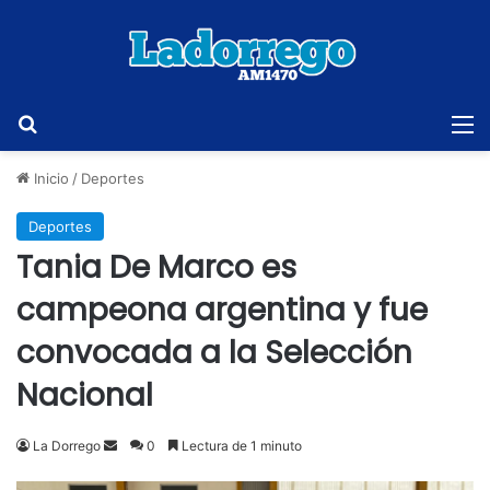
Buscar
M
Inicio
/
Deportes
Deportes
Tania De Marco es
campeona argentina y fue
convocada a la Selección
Nacional
Send
La Dorrego
0
Lectura de 1 minuto
an