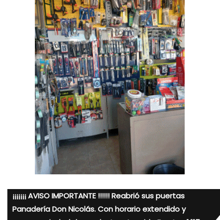
¡¡¡¡¡¡¡ AVISO IMPORTANTE !!!!!! Reabrió sus puertas
Panadería Don Nicolás. Con horario extendido y