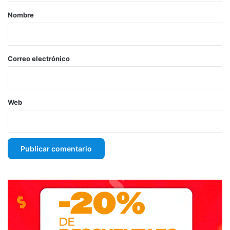
r
Nombre
i
o
*
Correo electrónico
Web