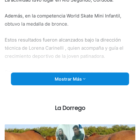
Además, en la competencia World Skate Mini Infantil,
obtuvo la medalla de bronce.
Estos resultados fueron alcanzados bajo la dirección
técnica de Lorena Carinelli , quien acompaña y guía el
crecimiento deportivo de la joven patinadora.
Como reconocimiento a sus destacados resultados, De
Mostrar Más
Marco fue convocada para integrar la Selección Argentina
que participará en el Torneo Panamericano de Naciones a
fines de este mes . La clasificación se otorga únicamente a
las tres mejores patinadoras del ranking nacional de cada
La Dorrego
categoría. (03-06-26).
Destacadas