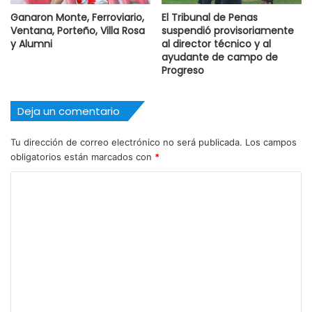
Ganaron Monte, Ferroviario,
El Tribunal de Penas
Ventana, Porteño, Villa Rosa
suspendió provisoriamente
y Alumni
al director técnico y al
ayudante de campo de
Progreso
Deja un comentario
Tu dirección de correo electrónico no será publicada.
Los campos
obligatorios están marcados con
*
C
o
m
e
n
t
a