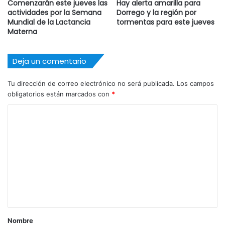
Comenzarán este jueves las
Hay alerta amarilla para
actividades por la Semana
Dorrego y la región por
Mundial de la Lactancia
tormentas para este jueves
Materna
Deja un comentario
Tu dirección de correo electrónico no será publicada.
Los campos
obligatorios están marcados con
*
C
o
m
e
n
t
a
r
Nombre