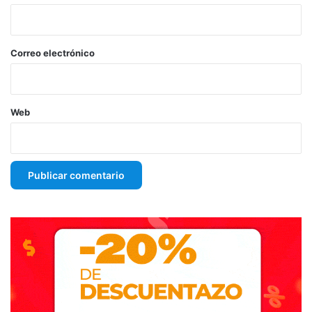
i
o
*
Correo electrónico
Web