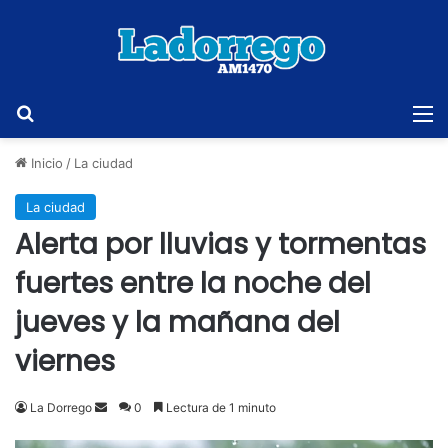
Buscar
M
Inicio
/
La ciudad
La ciudad
Alerta por lluvias y tormentas
fuertes entre la noche del
jueves y la mañana del
viernes
Send
La Dorrego
0
Lectura de 1 minuto
an