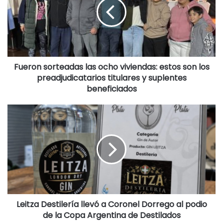
• Desconectá los electrodomésticos y cortá el suministro
eléctrico si ingresa agua
• Cerrá y alejate de puertas y ventanas.
Fueron sorteadas las ocho viviendas: estos son los
preadjudicatarios titulares y suplentes
beneficiados
• Retirá o asegurá objetos que puedan ser arrastrados por
el viento.
• Si estás al aire libre, buscá refugio inmediato en un
edificio, casa o vehículo cerrado. (03-06-26).
Destacadas
Leitza Destilería llevó a Coronel Dorrego al podio
de la Copa Argentina de Destilados