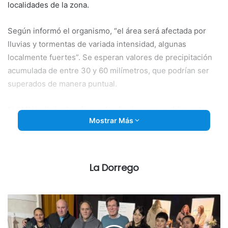
localidades de la zona.
Según informó el organismo, “el área será afectada por
lluvias y tormentas de variada intensidad, algunas
localmente fuertes”. Se esperan valores de precipitación
acumulada de entre 30 y 60 milímetros, que podrían ser
superados de manera puntual.
El SMN indicó además que los fenómenos podrían estar
Mostrar Más
acompañados por abundante caída de agua en cortos
períodos, ráfagas de viento, ocasional caída de granizo y
frecuente actividad eléctrica.
La Dorrego
Recomendaciones
• Evitá salir.
• No saques la basura y limpiá desagües y sumideros.