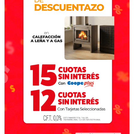
viene, luego de que se definan las candidaturas. Este es
un año para profundizar la gestión y las actividades de
cooperación que venimos desarrollando con distintas
provincias”, sostuvo el referente del Movimiento Derecho
al Futuro (MDF) al ser consultado por el viaje.
Asimismo, el titular de la cartera provincial afirmó que
existe una decisión política de fortalecer los vínculos con
otras jurisdicciones del país, especialmente en áreas
donde, según consideró, el Gobierno nacional redujo su
presencia. (Diputados Bonaerenses). (01-06-26).
Destacadas