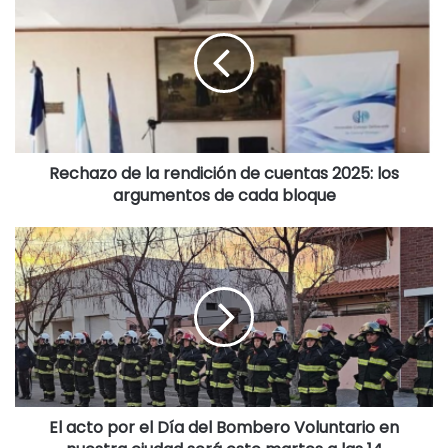
base a programas específicos.
En ese contexto, los intendentes radicales plantearon al
titular de la cartera de Gobierno que los fondos deberían
ser utilizados según las necesidades de cada municipio. La
urgencia de los jefes comunales pasa por afrontar el pago
de salarios, el medio aguinaldo y la prestación de otros
Rechazo de la rendición de cuentas 2025: los
argumentos de cada bloque
servicios públicos, en un escenario marcado por la caída
de la recaudación.
En la sesión de la Cámara de Diputados de la semana
pasada, el titular del bloque UCR + Cambio Federal, Diego
Garciarena, logró ingresar un presentó una moción de
preferencia, que fue aprobada por unanimidad, a fin de
que la libre disponibilidad de los fondos para los
municipios sea tratada en la próxima audiencia legislativa.
El acto por el Día del Bombero Voluntario en
Para eso, esta semana la comisión de Presupuesto e