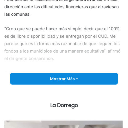
dirección ante las dificultades financieras que atraviesan
las comunas.
“Creo que se puede hacer más simple, decir que el 100%
es de libre disponibilidad y se entregan por el CUD. Me
parece que es la forma más razonable de que lleguen los
fondos a los municipios de una manera equitativa”, afirmó
el dirigente bonaerense.
Cabe destacar que la definición de Bianco se produjo en
Mostrar Más
medio del planteo que un puñado de jefes comunales del
radicalismo realizó en abril pasado para flexibilizar el
destino de los fondos provenientes del endeudamiento
provincial. Actualmente, la ley impulsada por el Ejecutivo
La Dorrego
bonaerense a fines de 2025 establece que el 70% de esos
recursos se distribuye entre los municipios según el
Coeficiente Único de Distribución (CUD) y el otro 30% en