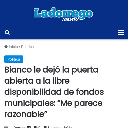
Buscar
M
Inicio
/
Política
Política
Bianco le dejó la puerta
abierta a la libre
disponibilidad de fondos
municipales: “Me parece
razonable”
Send
La Dorrego
0
3 minutos leídos