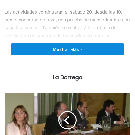
Las actividades continuarán el sábado 20, desde las 10,
con el concurso de tuze, una prueba de mansedumbre con
caballos mansos. También se realizará la probada de
potros para el concurso de mansedumbre que se
presentará en la Fiesta de las Llanuras el 7 de noviembre.
Mostrar Más
La inscripción para esta competencia será de 100 mil
pesos y se otorgarán premios de 2 millones de pesos para
el primer puesto y de 1 millón para el segundo. La
La Dorrego
participación de damas será gratuita.
Además, se desarrollará una pialada de terneros puerta
afuera por callejón, en modalidad individual. La inscripción
tendrá un costo de 70 mil pesos y habrá 4 millones de
pesos en premios.