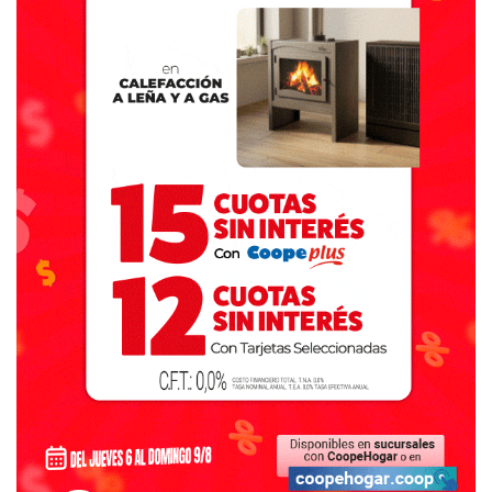
e99ef8f60038d8b465405372b43d77e0fe3454fcfd41842
8db59a68d69d44bac2637b9a3c172d5cd8a1f4d500f43b51
1440624e71104
Por dudas o consultas, comunicarse a los siguientes
teléfonos y correo electrónico:
WhatsApp: 221-6160152
Teléfono fijo: 221-4294977
Correo electrónico:
financiero@vivienda.mosp.gba.gob.ar
19-05-26