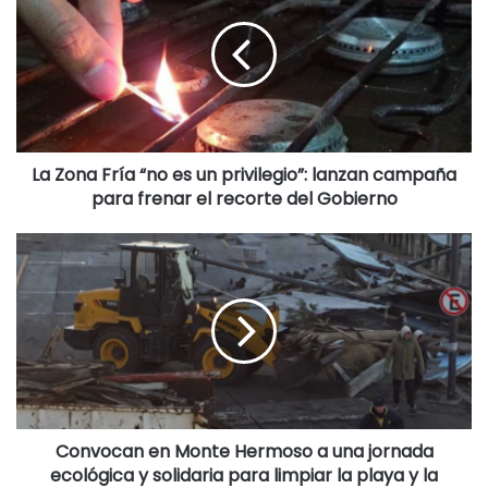
Para ingresar al beneficio, desde la cartera de Hábitat se
elaboraron dos formularios digitales: uno permite acceder
sólo a la actualización de las cuotas restantes y el otro
además, incluye un plan de regularización para aquellas
familias que registren deuda al 15/05/26.
La Zona Fría “no es un privilegio”: lanzan campaña
para frenar el recorte del Gobierno
Adjudicatarios sin deuda
Respecto a los beneficiarios con pagos al día, a partir de
esta nueva modalidad, el valor de la cuota total no podrá
superar el 30% de dos Salarios Mínimos Vitales y Móviles
($217.800 a mayo de 2026). Si ese monto mensual fuera
mayor a dicho tope, el excedente se traslada a cuotas
futuras, pudiendo extenderse el plan hasta un máximo de
480 cuotas, equivalente a 40 años.
Convocan en Monte Hermoso a una jornada
ecológica y solidaria para limpiar la playa y la
Adjudicatarios con deuda