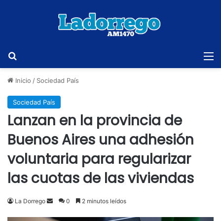
Buscar
M
Inicio
/
Sociedad País
Sociedad País
Lanzan en la provincia de
Buenos Aires una adhesión
voluntaria para regularizar
las cuotas de las viviendas
Send
La Dorrego
0
2 minutos leídos
an