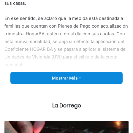
sus casas.
En ese sentido, se aclaró que la medida está destinada a
familias que cuentan con Planes de Pago con actualización
trimestral HogarBA, estén o no al día con sus cuotas. Con
esta nueva modalidad, se deja sin efecto la aplicación del
Coeficiente HOGAR BA y se pasará a aplicar el sistema de
Unidades de Vivienda (UVI) para el cálculo de la cuota
mensual.
Mostrar Más
Una Unidad de Vivienda (UVI) es una unidad de cuenta
indexada al costo de la construcción en Argentina,
utilizada para facilitar préstamos hipotecarios, ahorro e
inversión. Diseñadas por el Banco Central (BCRA), 1.000
La Dorrego
UVIs equivalen al costo de construcción de un metro
cuadrado testigo, permitiendo que la deuda se actualice
según la inflación.