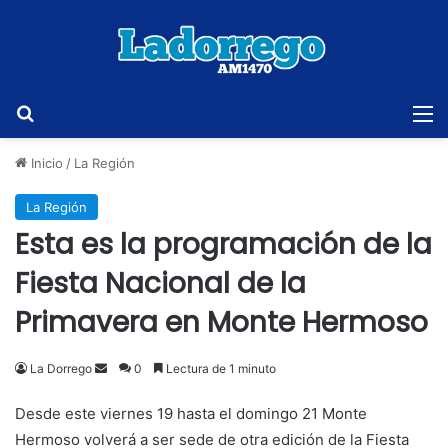
Buscar
M
Inicio
/
La Región
La Región
Esta es la programación de la
Fiesta Nacional de la
Primavera en Monte Hermoso
Send
La Dorrego
0
Lectura de 1 minuto
an
Desde este viernes 19 hasta el domingo 21 Monte
email
Hermoso volverá a ser sede de otra edición de la Fiesta