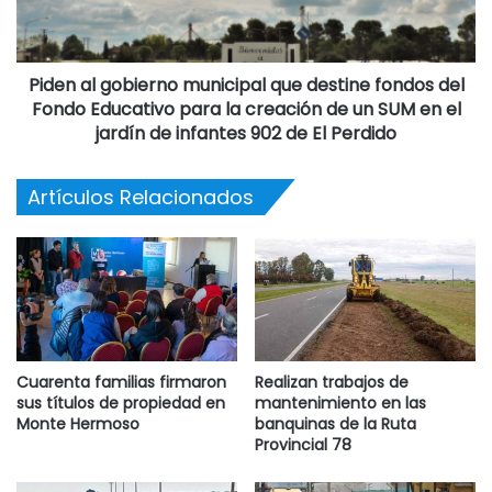
A las 20 h, El Zar (Noticias Monte Hermoso). (16-09-25).
Piden al gobierno municipal que destine fondos del
Destacadas
Fondo Educativo para la creación de un SUM en el
jardín de infantes 902 de El Perdido
Artículos Relacionados
Cuarenta familias firmaron
Realizan trabajos de
sus títulos de propiedad en
mantenimiento en las
Monte Hermoso
banquinas de la Ruta
Provincial 78