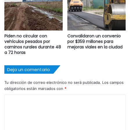
Piden no circular con
Convalidaron un convenio
vehículos pesados por
por $359 millones para
caminos rurales durante 48
mejoras viales en la ciudad
a 72 horas
Deja un comentario
Tu dirección de correo electrónico no será publicada.
Los campos
obligatorios están marcados con
*
C
o
m
e