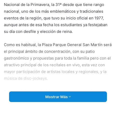
Nacional de la Primavera, la 31ª desde que tiene rango
nacional, uno de los más emblemáticos y tradicionales
eventos de la región, que tuvo su inicio oficial en 1977,
aunque antes de esa fecha los estudiantes ya festejaban
su día con desfile y elección de reina.
Como es habitual, la Plaza Parque General San Martín será
el principal ámbito de concentración, con su patio
gastronómico y propuestas para toda la familia pero con el
atractivo principal de los recitales en vivo, esta vez con
mayor participación de artistas locales y regionales, y la
música de disc-jockeys.
Estarán Fósforo y la MH, los bahienses Luceros, El Ojo
Mostrar Más
Daltónico, que volverá a presentarse luego de varios años,
y la ascendente Luchi Davit, que debuta, y en el cierre El
Zar, banda formada por Facundo Castaño Montoya y Pablo