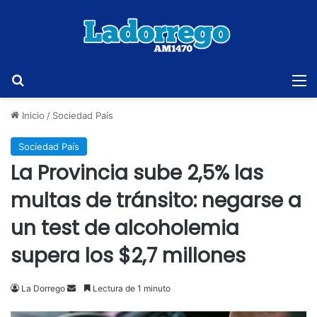
Buscar
M
Inicio
/
Sociedad País
Sociedad País
La Provincia sube 2,5% las
multas de tránsito: negarse a
un test de alcoholemia
supera los $2,7 millones
Send
La Dorrego
Lectura de 1 minuto
an