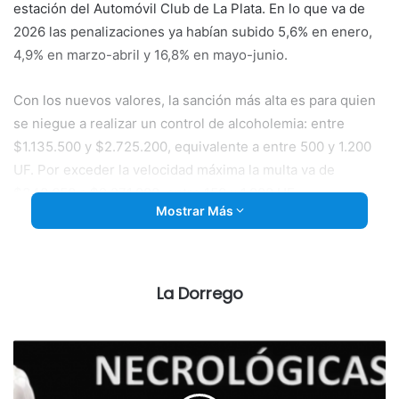
estación del Automóvil Club de La Plata. En lo que va de
2026 las penalizaciones ya habían subido 5,6% en enero,
4,9% en marzo-abril y 16,8% en mayo-junio.
Con los nuevos valores, la sanción más alta es para quien
se niegue a realizar un control de alcoholemia: entre
$1.135.500 y $2.725.200, equivalente a entre 500 y 1.200
UF. Por exceder la velocidad máxima la multa va de
$340.650 a $2.271.000, entre 150 y 1.000 UF.
Mostrar Más
Cuadro de infracciones más frecuentes
Los nuevos montos quedaron así, según la cantidad de UF:
La Dorrego
– Exceso de velocidad: entre $340.650 y $2.271.000
– Pasar un semáforo en rojo, circular a contramano, girar a
la izquierda donde está prohibido, conducir alcoholizado,
VTV vencida, manejar sin edad o habilitación y sin seguro: