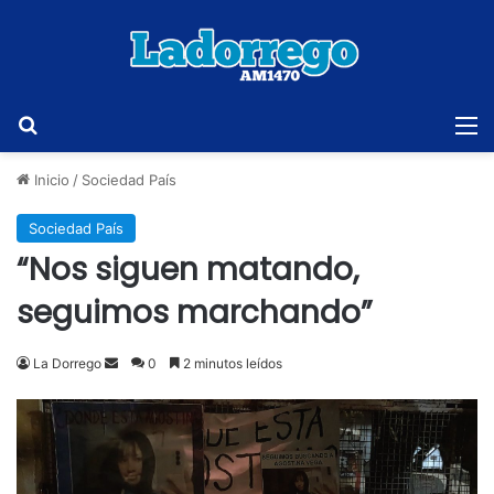
Buscar
M
Inicio
/
Sociedad País
Sociedad País
“Nos siguen matando,
seguimos marchando”
Send
La Dorrego
0
2 minutos leídos
an
email