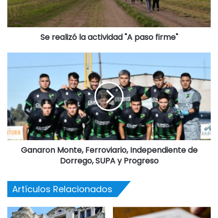
una nueva marcha con la consigna “Unir las luchas es la
tarea”.
Se realizó la actividad "A paso firme"
Con la acusación de una excesiva “ideología de género”, el
odio a las consignas de este movimiento y a su agenda de
reclamos fue una de las acciones más acabada del
gobierno. Con argumentos falaces crearon un sentido
común cuya base es el añejo patriarcado, y ahí confluyen
muchos sectores. Por ejemplo, el ataque infantil flojo de
datos que esgrimió hace poco el actual presidente de la
Argentina mezclando información sobre interrupción
Ganaron Monte, Ferroviario, Independiente de
voluntaria del embarazo y la natalidad. No es más que una
Dorrego, SUPA y Progreso
estrategia distractiva pero aporta al sentido común
«antigénero».
Artículos Relacionados
Y en el medio de los datos falsos y la arenga violenta,
están las mujeres criminalizadas por eventos obstétricos,