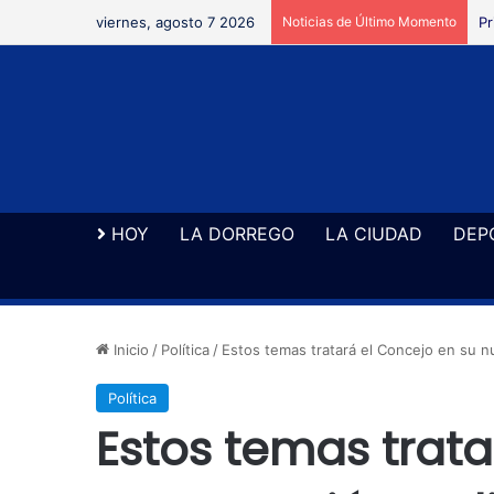
viernes, agosto 7 2026
Noticias de Último Momento
Re
HOY
LA DORREGO
LA CIUDAD
DEP
Inicio
/
Política
/
Estos temas tratará el Concejo en su n
Política
Estos temas trata