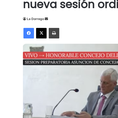
nueva sesión ord
Send
La Dorrego
an
Facebook
X
Imprimir
email