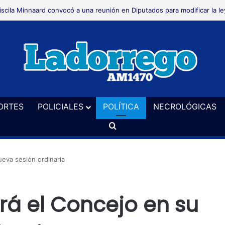
alizaron un allanamiento en El Perdido en una causa por hurto
ORTES
POLICIALES
POLÍTICA
NECROLÓGICAS
Buscar
ueva sesión ordinaria
rá el Concejo en su