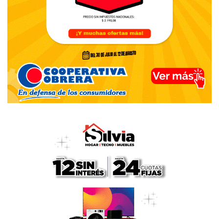
-No pibe, sólo me llamó la atención que dos fuerzas
políticas que supuestamente tienen las mismas ideas
están haciendo, cada una por su lado, campañas de
recolección de firmas contra la reforma previsional: una en
la unidad básica del PJ, calle Perón, y otra en la sede de
Unidad Ciudadana, en Yrigoyen.
-Pero está bien, Don Cacho, lo que abunda no daña. Y más
en una causa justa…
-Puede ser, pero tengo algo de información. Y la distancia
entre ambas agrupaciones de la oposición no se da
solamente por las cuadras que separan a un local
partidario del otro. Las diferencias habrían surgido porque
desde La Campora y corrientes cercanas creen que ni el
PJ ni los candidatos locales militaron con entusiasmo la
candidatura a senadora de Cristina Fernández para las