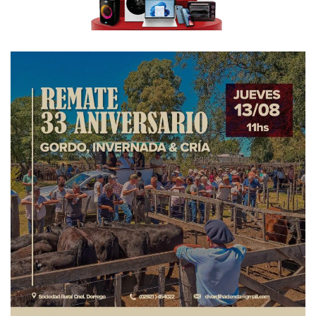
elecciones del año pasado.
-Mire que interesante observación. Ahora que lo
menciona, si mal no recuerdo, los pocos carteles que
aparecieron en la calle de la exPresidenta fueron
colocados por militantes de La Cámpora y de otros
sectores que integran Unidad Ciudadana, pero no como
parte de la campaña local.
-Bueno, pibe, me voy, está subiendo la temperatura y ya te
dije que sufro mucho el calor.
-¿Y qué hace un jubilado como usted, encerrado en su
casa?
-Escucho la radio, leo (ahora estoy con la biografía de
Monzón escrita por Carlos Irusta) y sigo algunas series de