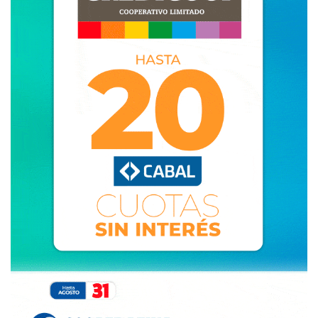
-Es así pibe. Y está bien que la oposición esté muy atenta
y haga un férreo control de los actos de gobierno.
Recuerdo que durante los 8 años del único gobierno
justicialista local, los concejales del radicalismo, y hasta el
propio comité, hicieron una oposición muy dura,
elaborando varios pedidos de informes, denunciando
algunos hechos graves y otros muy menores.
-Además del trabajo de la oposición, son en estos
momentos donde suelen recobrar fuerza las rencillas
internas de todo partido gobernante. Permitame un
ejemplo futbolero: cuando el equipo gana, las diferencias
en el vestuario se disimulan, abundan las sonrisas; cuando
llegan los traspiés, a los disconformes con alguna decisión
del técnico les cuesta ocultar su enojo y -siempre en off
the record- empiezan a cuestionarlo. Sé que algunos
radicales de paladar negro reprochan por estas horas -por