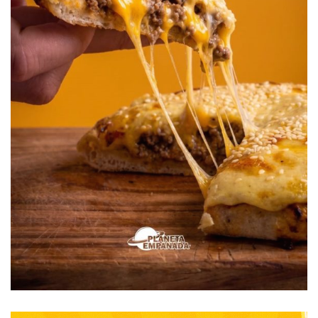
adoquines, frente a su propio despacho, seguramente le
volvió a dar un dolor de cabeza.
-¿Y de eso qué opina, don Cacho?
-No soy ingeniero ni opinólogo pibe, pero supongo que
algo se hizo mal en la obra de desagües porque antes no
pasaba. La barredora no es el primer vehículo que ha
transitado o estacionado frente a la municipalidad. Incluso,
el adoquinado ya se había roto antes de este accidente.
Además, en la radio, el propio Mario García (director de
Obras Públicas), hablando en el programa de Fabián Barda,
reconoció que hubo un error y adelantó que se va a
colocar una losa arriba.
-Y menos mal que el conductor de la máquina no sufrió
consecuencias personales, sino el hecho podría haber