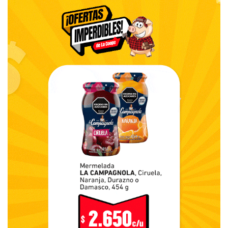
tenido consecuencias peores.
-Sí, pibe, menos mal. Volviendo al principio de la charla: no
han sido las horas más felices del gobierno de Reyes y
esto lo demuestra algo mucho menos trascendente:
después de varios días sin una gota de agua de lluvia, el
viernes, media hora antes de los carnavales, con todo
montado para el show, comenzó a precipitar y se
suspendieron los festejos.
-Pero es una frivolidad eso, Don Cacho. Y se van a festejar
este viernes.
-Sí, pero cuando la mano viene torcida, a veces cuesta
enderezarla.
-¿De la oposición tiene alguna novedad?