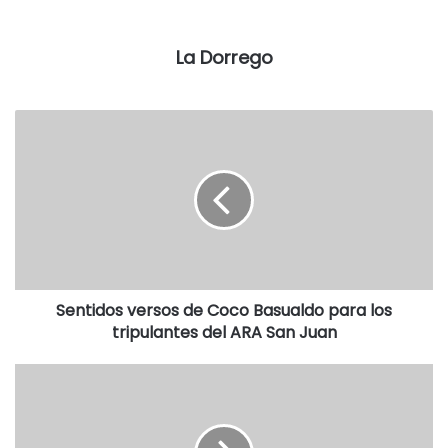
acontecimientos por la radio y por su página.
Evidentemente, no han sido los días más fáciles del
La Dorrego
gobierno de Raúl Reyes.
-¿Y qué opina?
-¿De cuál de los temas?
-Empiece por lo de Ullmann.
-Como el tema está en la Justicia, habrá que esperar a que
se expida para saber si lo ocurrido es un delito…
Sentidos versos de Coco Basualdo para los
tripulantes del ARA San Juan
-Pero eso que dice es una perogrullada, Don Cacho.
Arriesgue, diga algo más contundente, no me arrugue. No
nos escucha nadie.
-Me interrumpiste justo, porque te iba a decir que
lo