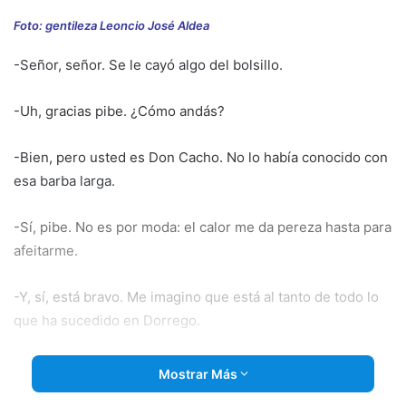
email
Foto: gentileza Leoncio José Aldea
-Señor, señor. Se le cayó algo del bolsillo.
-Uh, gracias pibe. ¿Cómo andás?
-Bien, pero usted es Don Cacho. No lo había conocido con
esa barba larga.
-Sí, pibe. No es por moda: el calor me da pereza hasta para
afeitarme.
-Y, sí, está bravo. Me imagino que está al tanto de todo lo
que ha sucedido en Dorrego.
-Por supuesto. Se ha roto con esa especie de mito que en
Mostrar Más
verano nunca pasa nada en la ciudad. He seguido todos los