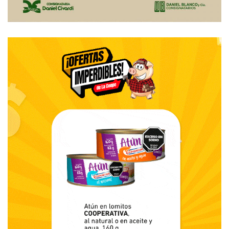
Netflix, de las que me volví adicto.
-¿Qué me recomienda, Don Cacho?
-Hay dos españolas muy buenas: La casa de papel (sólo
está la primera temporada) y Gran Hotel (son tres
temporadas). Y si te gustan los thrillers psicológicos, mirá
The Sinner.
-Ya las anoto. Nos vemos en la próxima.
-Chau pibe, que sigas bien.