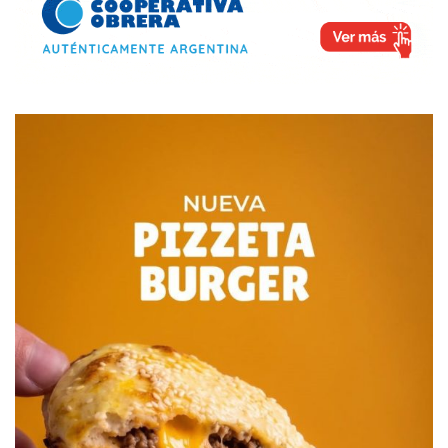
ahora en voz baja- algunas designaciones de funcionarios
jóvenes, inexpertos en la función pública y con nula
militancia partidaria. Pero más allá de nuestras propias
elucubraciones, me contaron que hay funcionarios que
han hecho trascender, fuera de micrófono, cámara o
grabador, que la Justicia bahiense desestimó la denuncia
de Barcelona porque consideró que no hubo delito.
-Es decir, tenía razón Ullmann cuando dijo que era sólo un
error administrativo…
-No sé Don Cacho. Sólo sé lo que algunos funcionarios
andan comentando. Y que eso habría levantado el ánimo
del intendente Reyes, porque también me dijeron que Raúl
había quedado muy golpeado con este caso.
-Puede ser, pero después, la barredora hundida en los