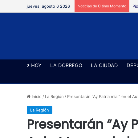
jueves, agosto 6 2026
Noticias de Último Momento
Pi
HOY
LA DORREGO
LA CIUDAD
DEP
Inicio
/
La Región
/
Presentarán “Ay Patria mía!” en el A
La Región
Presentarán “Ay P