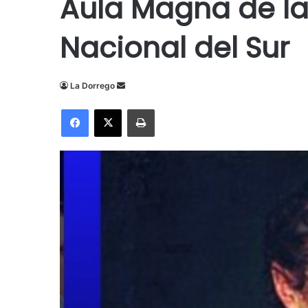
Aula Magna de la
Nacional del Sur
Send
La Dorrego
an
Facebook
X
Imprimir
email