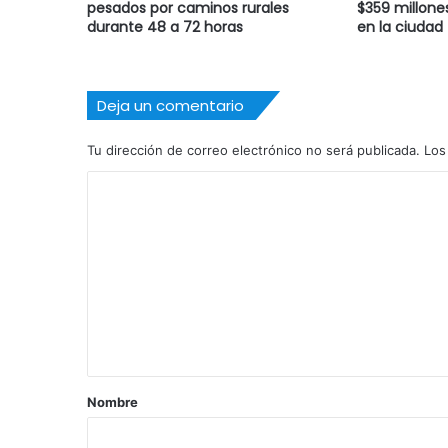
pesados por caminos rurales
$359 millone
durante 48 a 72 horas
en la ciudad
Deja un comentario
Tu dirección de correo electrónico no será publicada.
Los
C
o
m
e
n
t
a
r
Nombre
i