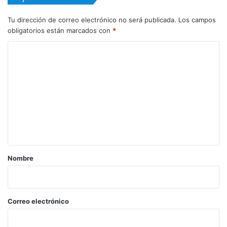
Tu dirección de correo electrónico no será publicada.
Los campos
obligatorios están marcados con
*
C
o
m
e
n
t
a
r
Nombre
i
o
*
Correo electrónico