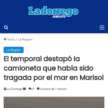
Buscar
M
Inicio
/
La Región
La Región
El temporal destapó la
camioneta que había sido
tragada por el mar en Marisol
Send
La Dorrego
0
Lectura de 1 minuto
an
email