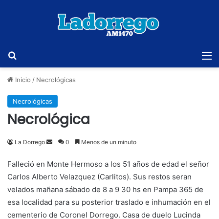
Buscar
M
Inicio
/
Necrológicas
Necrológicas
Necrológica
Send
La Dorrego
0
Menos de un minuto
an
Falleció en Monte Hermoso a los 51 años de edad el señor
email
Carlos Alberto Velazquez (Carlitos). Sus restos seran
velados mañana sábado de 8 a 9 30 hs en Pampa 365 de
esa localidad para su posterior traslado e inhumación en el
cementerio de Coronel Dorrego. Casa de duelo Lucinda