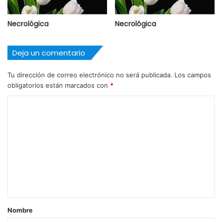
Necrológica
Necrológica
Deja un comentario
Tu dirección de correo electrónico no será publicada.
Los campos
obligatorios están marcados con
*
C
o
m
e
n
t
a
r
Nombre
i