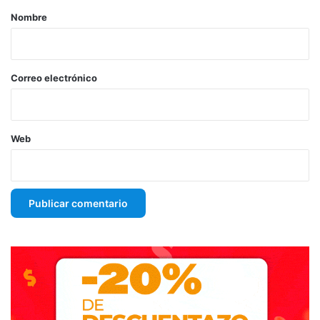
r
Nombre
i
o
*
Correo electrónico
Web