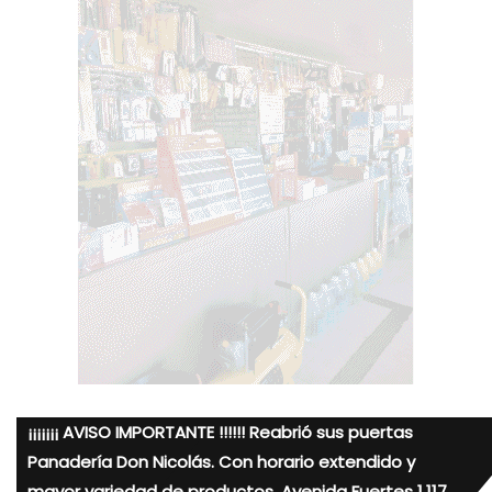
¡¡¡¡¡¡¡ AVISO IMPORTANTE !!!!!! Reabrió sus puertas
Panadería Don Nicolás. Con horario extendido y
mayor variedad de productos. Avenida Fuertes 1.117.