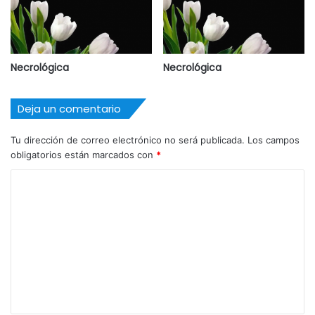
Necrológica
Necrológica
Deja un comentario
Tu dirección de correo electrónico no será publicada.
Los campos
obligatorios están marcados con
*
C
o
m
e
n
t
a