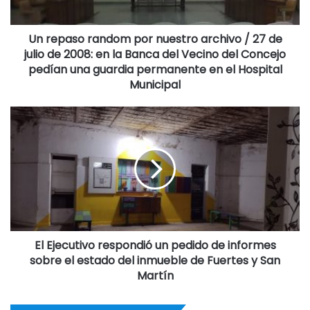
El proyecto dispone que el Departamento Ejecutivo realice
las liquidaciones correspondientes por los trabajos de
zanjeo, provisión y colocación de la red de distribución. El
Un repaso random por nuestro archivo / 27 de
julio de 2008: en la Banca del Vecino del Concejo
costo de la extensión de la red de agua y cloacas
pedían una guardia permanente en el Hospital
equivaldrá hasta al valor de ocho bolsas de cemento
Municipal
Portland de 25 kilogramos por metro lineal de frente.
La iniciativa determina que los propietarios,
usufructuarios, poseedores a título de dueño, tenedores
precarios y demás responsables de los lotes deberán
afrontar el pago de la mejora. También contempla distintas
modalidades de cancelación, con una bonificación del 20
por ciento para quienes opten por el pago al contado y
planes de financiación de hasta 36 cuotas, según la
El Ejecutivo respondió un pedido de informes
extensión del frente de cada inmueble.
sobre el estado del inmueble de Fuertes y San
Martín
Por otra parte, el proyecto prevé la evaluación de
situaciones socioeconómicas particulares para determinar