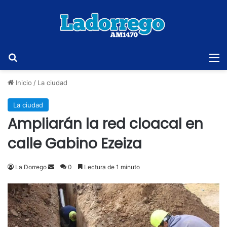
Buscar
M
Inicio
/
La ciudad
La ciudad
Ampliarán la red cloacal en
calle Gabino Ezeiza
Send
La Dorrego
0
Lectura de 1 minuto
an
email