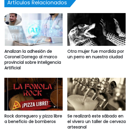
Artículos Relacionados
planes de pago especiales y establece que la falta de pago
podrá derivar en la aplicación de intereses resarcitorios y
en la ejecución judicial por vía de apremio. (16-06-26).
Destacadas
Analizan la adhesión de
Otra mujer fue mordida por
Coronel Dorrego al marco
un perro en nuestra ciudad
provincial sobre Inteligencia
Artificial
Rock dorreguero y pizza libre
Se realizará este sábado en
a beneficio de bomberos
el vivero un taller de cerveza
artesanal