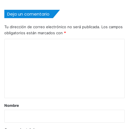
Deja un comentario
Tu dirección de correo electrónico no será publicada.
Los campos
obligatorios están marcados con
*
C
o
m
e
n
t
a
r
Nombre
i
o