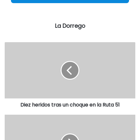
las fuentes de trabajo y seguir pagando los salarios, según
publican medios nacionales.
La Dorrego
En la sucursal Tres Arroyos, ubicada en avenida San
Martín 375, los trabajadores no tienen más precisiones
que las que se han difundido públicamente, y al respecto,
se indicó a LU 24 que “estamos a la espera de que alguien
aparezca para hacerse cargo de la empresa pero seguimos
trabajando porque se extendió el permiso por 180 días.
Uno de los aspectos clave es que los interesados no
quieren pagar el sueldo de convenio ni tomar a los
empleados con la antigüedad que tienen, porque en
Diez heridos tras un choque en la Ruta 51
algunos casos es de muchos años”.
“Hay supuestos y comentarios, pero lo que nos dicen es
que Oca no va a cerrar porque es ‘una vaca lechera’.