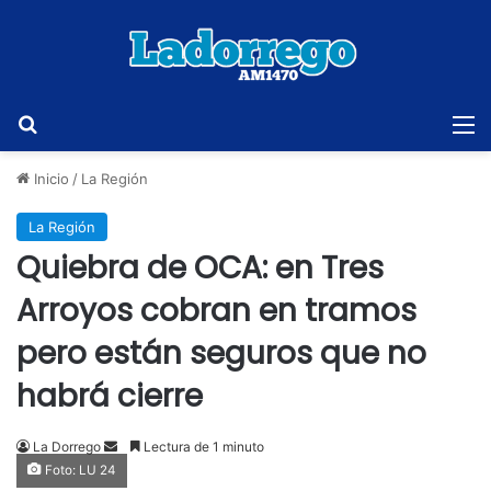
Buscar
M
Inicio
/
La Región
La Región
Quiebra de OCA: en Tres
Arroyos cobran en tramos
pero están seguros que no
habrá cierre
Send
La Dorrego
Lectura de 1 minuto
Foto: LU 24
an