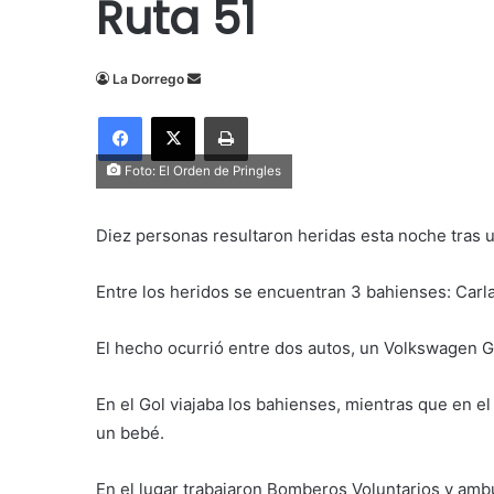
Ruta 51
Send
La Dorrego
an
Facebook
X
Imprimir
email
Foto: El Orden de Pringles
Diez personas resultaron heridas esta noche tras un
Entre los heridos se encuentran
3 bahienses: Carl
El hecho ocurrió entre dos autos, un Volkswagen Go
En el Gol viajaba los bahienses, mientras que en el
un bebé.
En el lugar trabajaron Bomberos Voluntarios y ambu