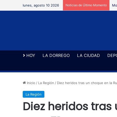
lunes, agosto 10 2026
Noticias de Último Momento
Mon
HOY
LA DORREGO
LA CIUDAD
DEP
Inicio
/
La Región
/
Diez heridos tras un choque en la Ru
La Región
Diez heridos tras