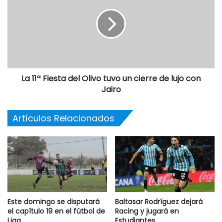
Martín, 5 y Celeste y Blanca, 1.
Zona B
: Villa Rosa, 11 puntos; Porteño, 10; Independiente y
Oriente, 4 y Suteryh, 3.
CRUCES DE SEMIFINALES
: Ferroviario/Porteño y
La 11ª Fiesta del Olivo tuvo un cierre de lujo con
Atlético/Villa Rosa.
Jairo
Artículos Relacionados
Destacadas
Este domingo se disputará
Baltasar Rodríguez dejará
el capítulo 19 en el fútbol de
Racing y jugará en
Liga
Estudiantes