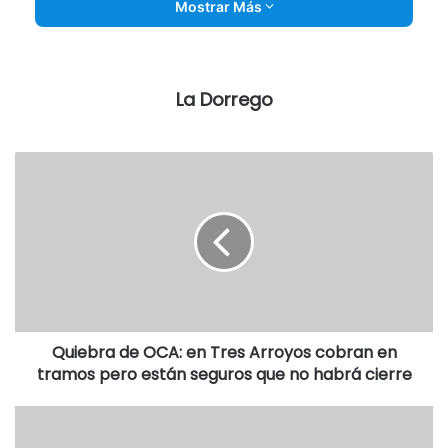
Mostrar Más
Celeste y Blanca 1 (Montenegro)
Zona B
La Dorrego
Villa Rosa 4 (Maiques -2-, Ortíz y Magallanes)
Suteryh 1 (Peralta)
Oriente 1 (Pavese)
Porteño 0
Interzonal
Independiente 3 (Rasmussen, Schmidt y M. Gette)
Ferroviario 4 (Onzari, Lindner -2- y Correa)
Quiebra de OCA: en Tres Arroyos cobran en
tramos pero están seguros que no habrá cierre
POSICIONES
Zona A
: Ferroviario, 13 puntos; Atlético y Progreso, 8; San