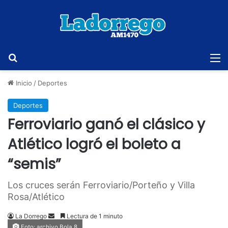
Buscar
M
Inicio
/
Deportes
Deportes
Ferroviario ganó el clásico y
Atlético logró el boleto a
“semis”
Los cruces serán Ferroviario/Porteño y Villa
Rosa/Atlético
Send
La Dorrego
Lectura de 1 minuto
Foto: archivo Bola 8
an