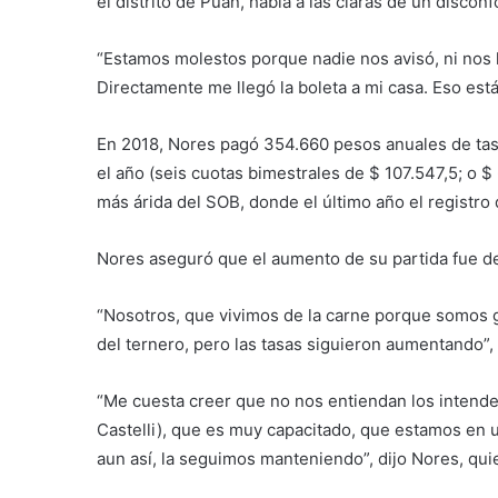
el distrito de Puan, habla a las claras de un disco
“Estamos molestos porque nadie nos
avisó, ni nos
Directamente me llegó la boleta a mi casa. Eso está
En 2018, Nores pagó 354.660 pesos anuales de tasa
el año (seis cuotas bimestrales de $ 107.547,5; o $
más árida del SOB, donde el último año el registro 
Nores aseguró que el aumento de su partida fue de
“Nosotros, que vivimos de la carne porque somos g
del ternero, pero las tasas siguieron aumentando”,
“Me cuesta creer que no nos entiendan los intend
Castelli), que es muy capacitado, que estamos en 
aun así, la seguimos manteniendo”, dijo Nores, qui