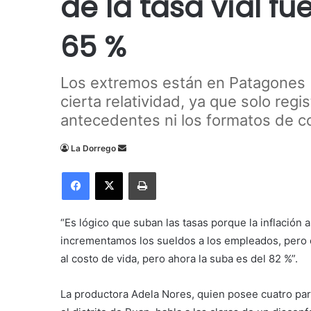
de la tasa vial fu
65 %
Los extremos están en Patagones (
cierta relatividad, ya que solo regi
antecedentes ni los formatos de c
Send
La Dorrego
an
Facebook
X
Imprimir
email
“Es lógico que suban las tasas porque la inflación 
incrementamos los sueldos a los empleados, pero e
al costo de vida, pero ahora la suba es del 82 %”.
La productora Adela Nores, quien posee cuatro parc