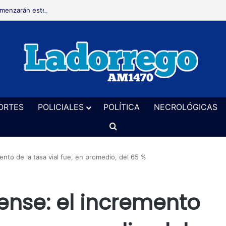
menzarán este jueves las actividades por la Semana Mundial de la Lact
ORTES
POLICIALES
POLÍTICA
NECROLÓGICAS
Buscar
nto de la tasa vial fue, en promedio, del 65 %
nse: el incremento