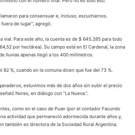
nformismo con el número final. Pero no es solo eso.
 llamaron para consensuar e, incluso, escucharnos.
 fuera de lugar”, agregó.
 vial. Para este año, la cuenta es de $ 645.285 para todo
 64,52 por hectárea). Su campo está en El Cardenal, la zona
de lluvias apenas llegó a los 400 milímetros.
l 82 %, cuando en la comuna dicen que fue del 73 %.
anaderos, estuvimos más de dos años sin subir el precio
 señaló Nores, en diálogo con “La Nueva.”.
entes, como en el caso de Puan (por el contador Facundo
una actividad que permaneció adormecida durante años y,
en también es directora de la Sociedad Rural Argentina.