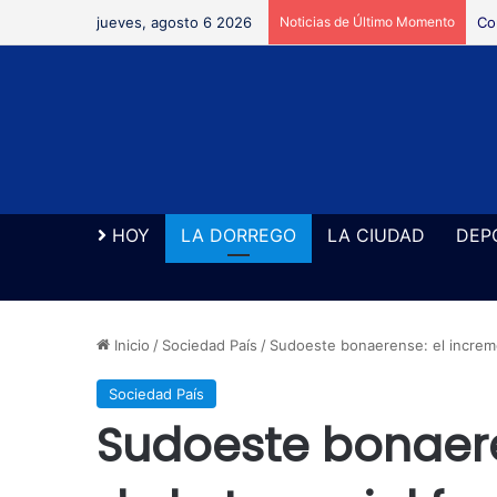
jueves, agosto 6 2026
Noticias de Último Momento
Co
HOY
LA DORREGO
LA CIUDAD
DEP
Inicio
/
Sociedad País
/
Sudoeste bonaerense: el increme
Sociedad País
Sudoeste bonaere