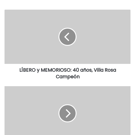
Arroyos y el camión se dirigía a Lobos, de donde es
procedente la empresa transportista.
A raíz de este episodio, se iniciaron actuaciones judiciales
por “homicidio cuposo” en la Fiscalía en turno de Tres
Arroyos. (La Nueva).
LÍBERO y MEMORIOSO: 40 años, Villa Rosa
Campeón