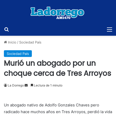
Buscar
M
Inicio
/
Sociedad País
Sociedad País
Murió un abogado por un
choque cerca de Tres Arroyos
Send
La Dorrego
Lectura de 1 minuto
an
email
Un abogado nativo de Adolfo Gonzales Chaves pero
radicado hace muchos años en Tres Arroyos, perdió la vida