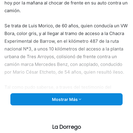
hoy por la mañana al chocar de frente en su auto contra un
camión.
Se trata de
Luis Morico, de 60 años, quien conducía un VW
Bora, color gris, y al llegar al tramo de acceso a la Chacra
Experimental de Barrow, en el kilómetro 487 de la ruta
nacional Nª3, a unos 10 kilómetros del acceso a la planta
urbana de Tres Arroyos, colisionó de frente contra un
camión marca Mercedes Benz, con acoplado, conducido
por Mario César Etcheto, de 54 años, quien resultó ileso.
Tal como pudo saberse, a traves del testimonio del
transportista a los primeros testigos de la colisión, el
Mostrar Más
accidente se produjo cuando el auto “apareció de repente”
en su carril sin poder evitar el impacto.
Aparentemente, el auto se dirigía de Chaves a Tres
La Dorrego