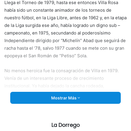
Llega el Torneo de 1979, hasta ese entonces Villa Rosa
había sido un constante animador de los torneos de
nuestro fútbol, en la Liga Libre, antes de 1962 y, en la etapa
de la Liga surgida ese año, había logrado un digno sub –
campeonato, en 1975, secundando al poderosísimo
Independiente dirigido por “Michelín” Abad que seguirá de
racha hasta el ‘78, salvo 1977 cuando se mete con su gran
epopeya el San Román de “Petiso” Sola.
No menos heroica fue la consagración de Villa en 1979.
Venía de un interesante proceso de crecimiento
institucional. Ya había dejado la cancha rodeada,
custodiada desde el cariño y la identificación por los
Mostrar Más
Barrios ATEPAM y PyM. Crecerá, se correrá unos metros
hacia la
Quinta de Arribas que desde ese momento cada
domingo será referenciada como “Los Olivares de la Calle
Murature”, después Gregorio Juárez. Olivares, estos, que
La Dorrego