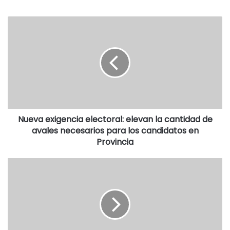
la historia rescatará en una vieja tradición futbolera porque
cuenta que allí llevaba el Maestro Lequérica a sus alumnos
para introducirlos en la práctica del “balompié” por los
años ’20 del siglo pasado.
El triunfo en el torneo “Teté Saaby” no pudo haber llegado
en mejor momento, como premio a ese crecimiento como
institución, también porque a muchos de los jugadores de
ese plantel, surgidos enteramente en su cantera les
Nueva exigencia electoral: elevan la cantidad de
esperaba otro destino futbolístico.
avales necesarios para los candidatos en
Provincia
Félix Camargo, Héctor Merlo y Carlos Flores pasarán al
competitivo Boca de Bariloche y “Carlitos” Palacios forjará
una interesante carrera en el fútbol profesional de
Venezuela.
Ya se había ido Carlos Schenck a Pacífico, ya había pasado
la consagratoria tarde del “Zurdo” Enríquez anulando al