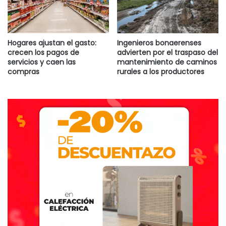
En la última jornada, Villa Rosa viaja a San Román, vence al
Centro Social Valenciano 3 a 1 con goles de Félix Camargo,
Hogares ajustan el gasto:
Ingenieros bonaerenses
Daniel Torres y Carlos Enríquez.
crecen los pagos de
advierten por el traspaso del
servicios y caen las
mantenimiento de caminos
Caravana y festejos en Dorrego que se prolongaron por
compras
rurales a los productores
días hasta la maravillosa noche de celebración en el Teatro
Italiano, vestido de verde, para la ocasión.