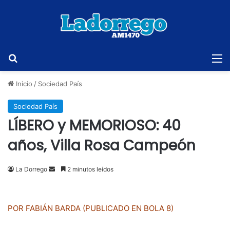
Buscar
M
Inicio
/
Sociedad País
Sociedad País
LÍBERO y MEMORIOSO: 40
años, Villa Rosa Campeón
Send
La Dorrego
2 minutos leídos
an
email
POR FABIÁN BARDA (PUBLICADO EN BOLA 8)