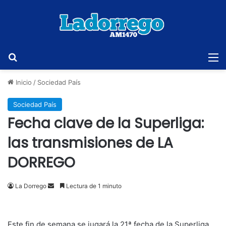
Buscar
M
Inicio
/
Sociedad País
Sociedad País
Fecha clave de la Superliga:
las transmisiones de LA
DORREGO
Send
La Dorrego
Lectura de 1 minuto
an
email
Este fin de semana se jugará la 21ª fecha de la Superliga