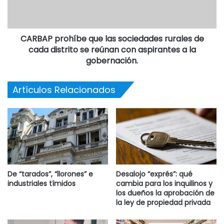
Lunes 4
CARBAP prohíbe que las sociedades rurales de
17.10 Banfield – Atlético Tucumán
cada distrito se reúnan con aspirantes a la
Árbitro: Hernán Mastrángelo
gobernación.
Asistente 1: Julio Fernández
Asistente 2: Hugo Paez
Artículos Relacionados
Cuarto árbitro: Jorge Baliño
De “tarados”, “llorones” e
Desalojo “exprés”: qué
industriales tímidos
cambia para los inquilinos y
los dueños la aprobación de
la ley de propiedad privada