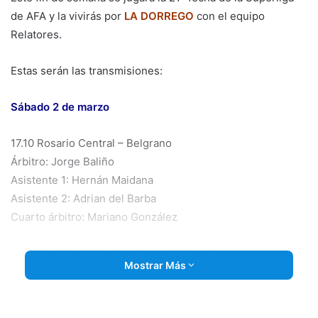
de AFA y la vivirás por
LA DORREGO
con el equipo
Relatores.
Estas serán las transmisiones:
Sábado 2 de marzo
17.10 Rosario Central – Belgrano
Árbitro: Jorge Baliño
Asistente 1: Hernán Maidana
Asistente 2: Adrian del Barba
Cuarto árbitro: Mariano González
19.20 San Martín de San Juan – Godoy Cruz
Mostrar Más
Árbitro: Patricio Loustau
Asistente 1: Ezequiel Brailovsky
Asistente 2: Gabril Chade