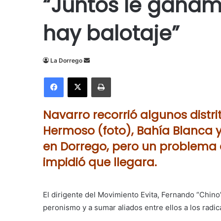
“Juntos le ganam
hay balotaje”
Send
La Dorrego
an
Facebook
X
Imprimir
email
Navarro recorrió algunos distr
Hermoso (foto), Bahía Blanca y 
en Dorrego, pero un problema 
impidió que llegara.
El dirigente del Movimiento Evita, Fernando “Chin
peronismo y a sumar aliados entre ellos a los radi