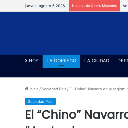
jueves, agosto 6 2026
Noticias de Último Momento
Vo
HOY
LA DORREGO
LA CIUDAD
DEP
Inicio
/
Sociedad País
/
El “Chino” Navarro en la región:
Sociedad País
El “Chino” Navarro