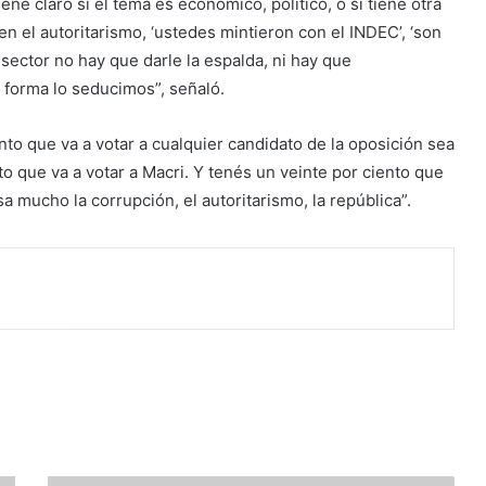
ne claro si el tema es económico, político, o si tiene otra
 en el autoritarismo, ‘ustedes mintieron con el INDEC’, ‘son
e sector no hay que darle la espalda, ni hay que
 forma lo seducimos”, señaló.
nto que va a votar a cualquier candidato de la oposición sea
to que va a votar a Macri. Y tenés un veinte por ciento que
a mucho la corrupción, el autoritarismo, la república”.