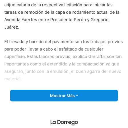
adjudicataria de la respectiva licitación para iniciar las
tareas de remoción de la capa de rodamiento actual de la
Avenida Fuertes entre Presidente Perón y Gregorio
Juárez.
El fresado y barrido del pavimento son los trabajos previos
para
poder llevar a cabo el asfaltado de cualquier
superficie. Estas labores previas, explicó Garraffa, son tan
importantes como el extendido y la compactación ya que
aseguran, junto con la emulsión, el buen agarre del nuevo
material.
El fresado y barrido requiere de gran cuidado por las
Mostrar Más
proyecciones que se pueden producir al levantar el
material antiguo. Para ello se requiere un gran cuidado por
parte del maquinista y una fresadora en buen estado de
La Dorrego
mantenimiento.