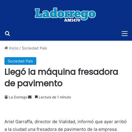
Buscar
M
Inicio
/
Sociedad País
Sociedad País
Llegó la máquina fresadora
de pavimento
Send
La Dorrego
Lectura de 1 minuto
an
email
Ariel Garraffa, director de Vialidad, informó que ayer arribó
a la ciudad una fresadora de pavimento de la empresa