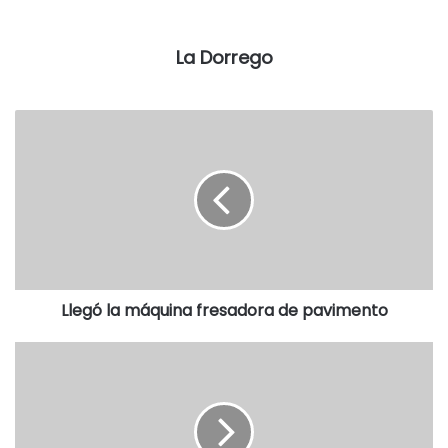
Entre los problemas que se resaltaron en el sector de
prensa, se marca la falta de diversidad y equidad en las
redacciones, la desigual remuneración por igual tarea, la
La Dorrego
falta de acceso a los puestos de dirección y el
encasillamiento en secciones consideradas “blandas”,
como cultura y belleza. En las cúpulas de los medios hay
solo un 12% de mujeres.
Además, el 71% de las mujeres periodistas tienen jefe
directo varón. En ese marco, el 72% de las encuestadas
creen que en las empresas de medios las mujeres tienen
menos oportunidades de crecimiento que los varones y el
Llegó la máquina fresadora de pavimento
77% estimó que no ganan lo mismo que sus pares
hombres.
La participación de las mujeres impacta en el tratamiento
de la información, con una mirada que promueva la
diversidad y no perpetúe la violencia contra las mujeres,