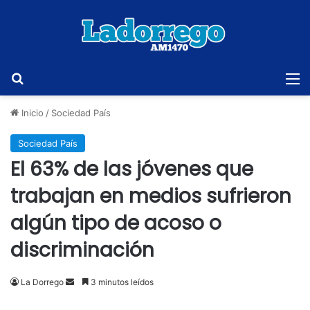
Buscar
M
Inicio
/
Sociedad País
Sociedad País
El 63% de las jóvenes que
trabajan en medios sufrieron
algún tipo de acoso o
discriminación
Send
La Dorrego
3 minutos leídos
an