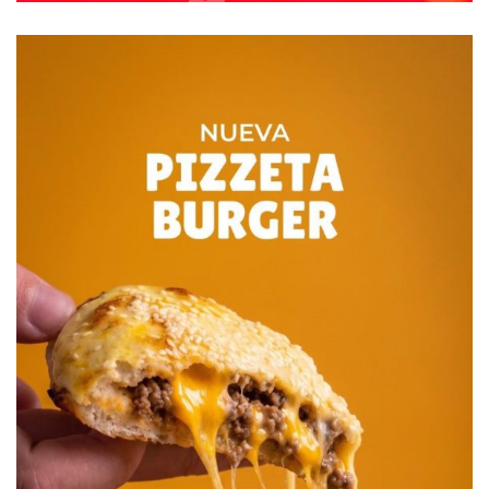
Newsweek y The New York Times llevaron el tema de
desigualdad a la Justicia. En el primer caso, 46 mujeres
denunciaron a la empresa por impedir ascensos a las
redactoras. En ese momento, las mujeres no podían firmar
sus notas, por lo que denunciaron al New York Times por
discriminación, lo que sentó un precedente a nivel
internacional.
FUENTE: PERFIL