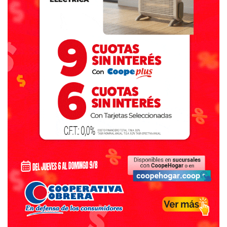
discriminada.
De firmar una nota, a la mesa chica
En los últimos años, la perspectiva de género empezó a
ganar espacios en los medios. La irrupción de Jessica
Bennet como la primera editora de género del New York
Times impulsó meses más tarde al diario El País de España
a crear su corresponsalía de género, a cargo de Pilar
Álvarez. También bajo esos ejemplos, PERFIL sumó en
septiembre de este año a la filósofa Diana Maffía como su
defensora de género. En agosto pasado, el diario La
Mañana de Formosa implementó la liencia por violencia de
género para sus empleadas. En el plano internacional, a
principios de este año, Carrie Gracie, editora de BBC
China, denunció públicamente la brecha salarial entre
hombres y mujeres en la compañía.
El camino empezó a recorrerse en los ’70, cuando