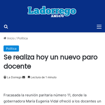
Buscar
M
Inicio
/
Política
Política
Se realiza hoy un nuevo paro
docente
Send
La Dorrego
Lectura de 1 minuto
an
email
Fracasada la reunión paritaria número 11, donde la
gobernadora María Eugenia Vidal ofreció a los docentes un