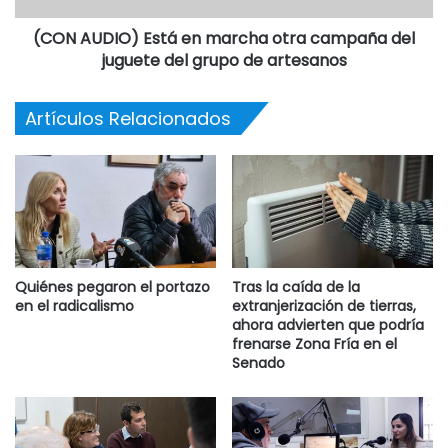
a perder contra la inflación. Hoy, después de 20 reuniones
(CON AUDIO) Está en marcha otra campaña del
y 11 propuestas, los docentes tenemos una pérdida salarial
juguete del grupo de artesanos
de aproximadamente el 15 por ciento”, remarcó Mirta
Petrocini, titular de la Federación de Educadores
Artículos Relacionados
Bonaerenses.
Para Petrocini, el bono “no es más que un paliativo que
evidencia la pérdida de poder adquisitivo y la falta de
negociación real del gobierno”
Quiénes pegaron el portazo
Tras la caída de la
en el radicalismo
extranjerización de tierras,
ahora advierten que podría
frenarse Zona Fría en el
Senado