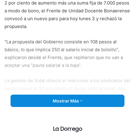
2 por ciento de aumento más una suma fija de 7.000 pesos
a modo de bono, el Frente de Unidad Docente Bonaerense
convocó a un nuevo paro para hoy lunes 3 y rechazó la
propuesta.
“La propuesta del Gobierno consiste en 108 pesos al
básico, lo que implica 250 al salario inicial de bolsillo”,
explicaron desde el Frente, que repitieron que no van a
aceptar una “pauta salarial a la baja”.
La gestión de Vidal ofreció el
miércoles a los sindicatos del
sector elevar al 32 por ciento el ajuste salarial anual, dos
puntos por encima de la propuesta anterior, más un bono
Mostrar Más
de 7.000 pesos por única vez para activos y de 3.500 para
jubilados. Los docentes, sin embargo, rechazaron la
propuesta por considerar que no alcanza a la inflación, que
este año terminará entre el 45 y el 47 por ciento.
La Dorrego