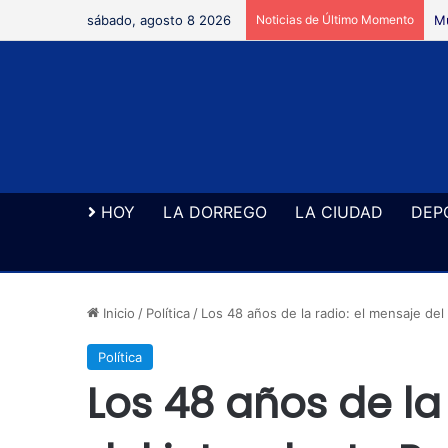
sábado, agosto 8 2026
Noticias de Último Momento
Se
HOY
LA DORREGO
LA CIUDAD
DEP
Inicio
/
Política
/
Los 48 años de la radio: el mensaje de
Política
Los 48 años de la