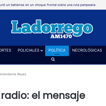
 realizará este sábado en el vivero un taller de cerveza artesanal
ORTES
POLICIALES
POLÍTICA
NECROLÓGICAS
Buscar
l intendente Reyes
 radio: el mensaje