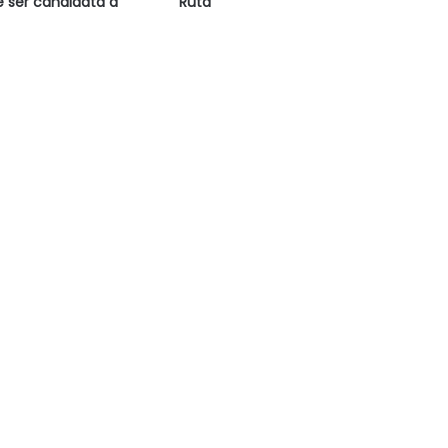
e ser candidata a
Ruta