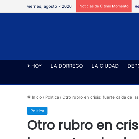
viernes, agosto 7 2026
Noticias de Último Momento
Re
HOY
LA DORREGO
LA CIUDAD
DEP
Inicio
/
Política
/
Otro rubro en crisis: fuerte caída de l
Política
Otro rubro en cris