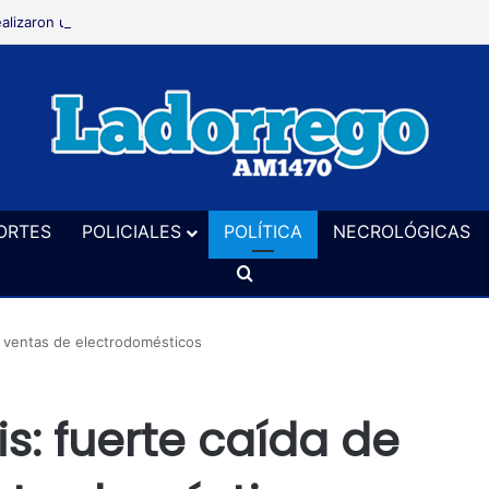
alizaron un allanamiento en El Perdido en una causa por hurto
ORTES
POLICIALES
POLÍTICA
NECROLÓGICAS
Buscar
as ventas de electrodomésticos
is: fuerte caída de