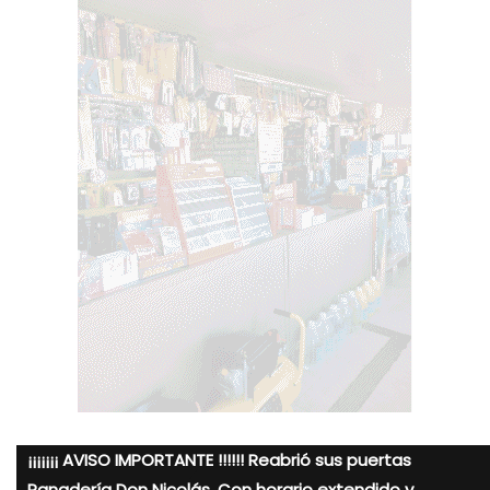
¡¡¡¡¡¡¡ AVISO IMPORTANTE !!!!!! Reabrió sus puertas
Panadería Don Nicolás. Con horario extendido y