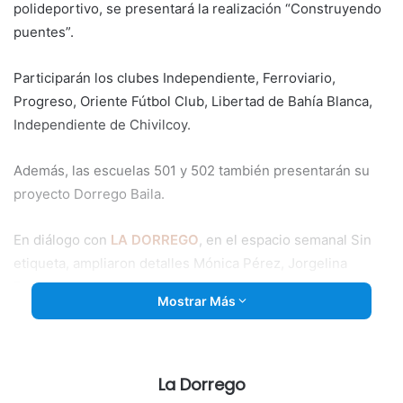
polideportivo, se presentará la realización “Construyendo
puentes”.
Participarán los clubes Independiente, Ferroviario,
Progreso, Oriente Fútbol Club, Libertad de Bahía Blanca,
Independiente de Chivilcoy.
Además, las escuelas
501 y 502 también presentarán su
proyecto Dorrego Baila.
En diálogo con
LA DORREGO
, en el espacio semanal Sin
etiqueta, ampliaron detalles Mónica Pérez, Jorgelina
Rodríguez y Patricia Luna.
Mostrar Más
La Dorrego