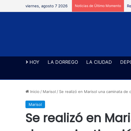
viernes, agosto 7 2026
Noticias de Último Momento
Re
HOY
LA DORREGO
LA CIUDAD
DEP
Inicio
/
Marisol
/
Se realizó en Marisol una caminata de 
Marisol
Se realizó en Mar