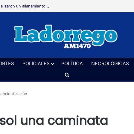
alizaron un allanamiento en El Perdido en una causa por hurto
ORTES
POLICIALES
POLÍTICA
NECROLÓGICAS
Buscar
concientización
isol una caminata