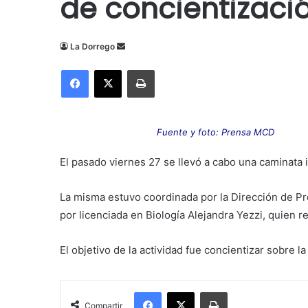
de concientizaci
Send
La Dorrego
an
Facebook
X
Imprimir
email
Fuente y foto: Prensa MCD
El pasado viernes 27 se llevó a cabo una caminata i
La misma estuvo coordinada por
la Dirección de Pr
por licenciada en Biología Alejandra Yezzi, quien re
El objetivo de la actividad fue concientizar sobre 
Facebook
X
Imprimir
Compartir