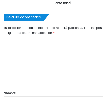
artesanal
Deja un comentario
Tu dirección de correo electrónico no será publicada.
Los campos
obligatorios están marcados con
*
C
o
m
e
n
t
a
r
Nombre
i
o