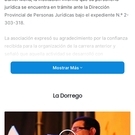
jurídica se encuentra en trámite ante la Dirección
Provincial de Personas Jurídicas bajo el expediente N.º 2-
303-318.
La asociación expresó su agradecimiento por la confianza
recibida para la organización de la carrera anterior y
señaló que aquella actividad se desarrolló con
tranquilidad, orden y responsabilidad, en cumplimiento de
Mostrar Más
las pautas establecidas.
Además, destacó que Coronel Dorrego comienza a
consolidarse como una fecha de interés dentro del
La Dorrego
calendario de carreras de caballos, con participación de
vecinos, aficionados y personas vinculadas a la actividad
hípica.
La entidad también manifestó su disposición a abonar los