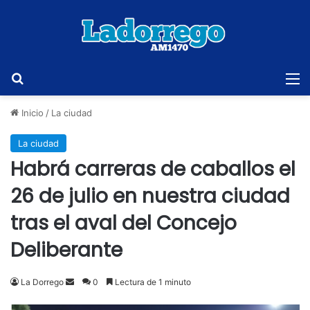
Buscar
M
Inicio
/
La ciudad
La ciudad
Habrá carreras de caballos el
26 de julio en nuestra ciudad
tras el aval del Concejo
Deliberante
Send
La Dorrego
0
Lectura de 1 minuto
an