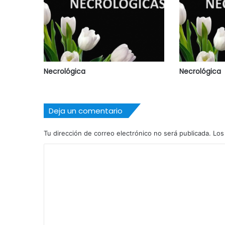
Necrológica
Necrológica
Deja un comentario
Tu dirección de correo electrónico no será publicada.
Los
C
o
m
e
n