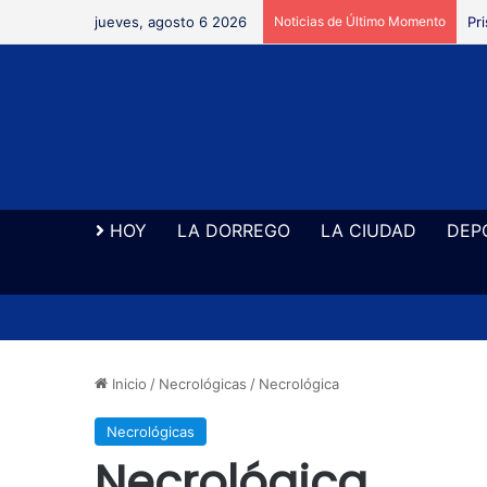
jueves, agosto 6 2026
Noticias de Último Momento
Re
HOY
LA DORREGO
LA CIUDAD
DEP
Inicio
/
Necrológicas
/
Necrológica
Necrológicas
Necrológica