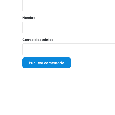
t
a
r
Nombre
i
o
*
Correo electrónico