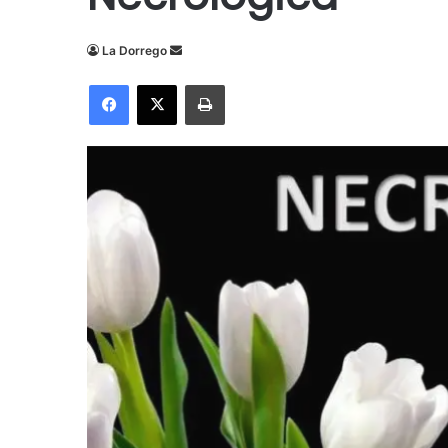
Send
La Dorrego
an
Facebook
X
Imprimir
email