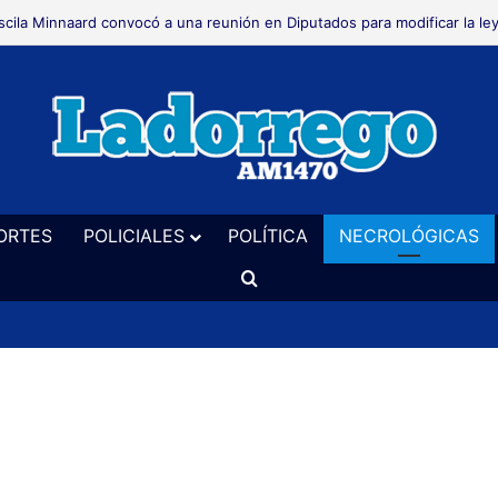
alizaron un allanamiento en El Perdido en una causa por hurto
ORTES
POLICIALES
POLÍTICA
NECROLÓGICAS
Buscar