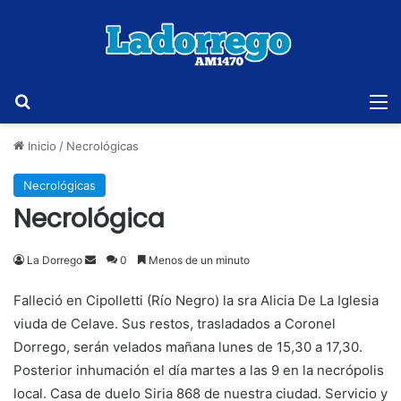
Buscar
M
Inicio
/
Necrológicas
Necrológicas
Necrológica
Send
La Dorrego
0
Menos de un minuto
an
Falleció en Cipolletti (Río Negro) la sra Alicia De La Iglesia
email
viuda de Celave. Sus restos, trasladados a Coronel
Dorrego, serán velados mañana lunes de 15,30 a 17,30.
Posterior inhumación el día martes a las 9 en la necrópolis
local. Casa de duelo Siria 868 de nuestra ciudad. Servicio y