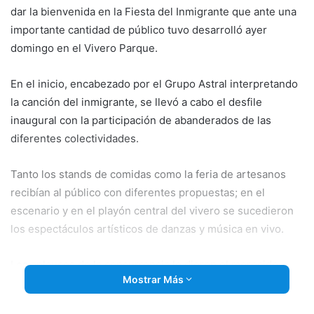
dar la bienvenida en la Fiesta del Inmigrante que ante una
importante cantidad de público tuvo desarrolló ayer
domingo en el Vivero Parque.
En el inicio, encabezado por el Grupo Astral interpretando
la canción del inmigrante, se llevó a cabo el desfile
inaugural con la participación de abanderados de las
diferentes colectividades.
Tanto los stands de comidas como la feria de artesanos
recibían al público con diferentes propuestas; en el
escenario y en el playón central del vivero se sucedieron
los espectáculos artísticos de danzas y música en vivo.
Los aplausos de la concurrencia le dieron el merecido
Mostrar Más
premio a la realización. (09-10-23).