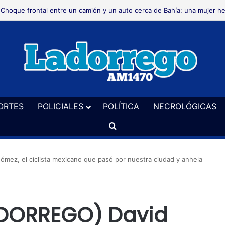
Choque frontal entre un camión y un auto cerca de Bahía: una mujer he
ORTES
POLICIALES
POLÍTICA
NECROLÓGICAS
Buscar
mez, el ciclista mexicano que pasó por nuestra ciudad y anhela
A DORREGO) David