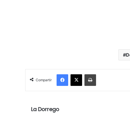
D
Facebook
X
Imprimir
Compartir
La Dorrego