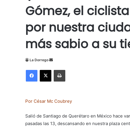
Gómez, el ciclis
por nuestra ciuda
más sabio a su ti
Send
La Dorrego
an
Facebook
X
Imprimir
email
Por César Mc Coubrey
Salió de Santiago de Querétaro en México hace var
pasadas las 13, descansando en nuestra plaza cent