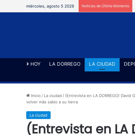
miércoles, agosto 5 2026
Noticias de Último Momento
HOY
LA DORREGO
LA CIUDAD
DEP
Inicio
/
La ciudad
/
(Entrevista en LA DORREGO) David Gó
volver más sabio a su tierra
La ciudad
(Entrevista en L