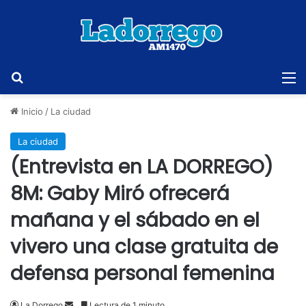
Buscar
M
Inicio
/
La ciudad
La ciudad
(Entrevista en LA DORREGO)
8M: Gaby Miró ofrecerá
mañana y el sábado en el
vivero una clase gratuita de
defensa personal femenina
Send
La Dorrego
Lectura de 1 minuto