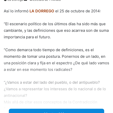
an
Así lo informó
LA DORREGO
el 25 de octubre de 2014:
email
“El escenario político de los últimos días ha sido más que
cambiante, y las definiciones que eso acarrea son de suma
importancia para el futuro.
“Como demarca todo tiempo de definiciones, es el
momento de tomar una postura. Ponernos de un lado, en
una posición clara y fija en el espectro ¿De qué lado vamos
a estar en ese momento los radicales?
“¿Vamos a estar del lado del pueblo, o del antipueblo?
¿Vamos a representar los intereses de lo nacional o de lo
antinacional?
Más allá de citar esos conceptos de la Contradicción
Fundamental, es real la necesidad de la toma de una