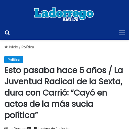
Buscar
M
Inicio
/
Política
Política
Esto pasaba hace 5 años / La
Juventud Radical de la Sexta,
dura con Carrió: “Cayó en
actos de la más sucia
política”
Send
La Dorrego
Lectura de 1 minuto