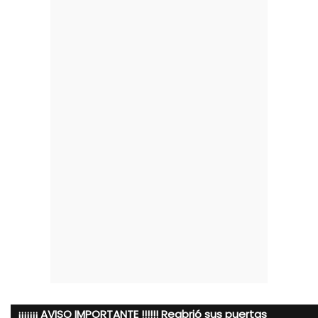
¡¡¡¡¡¡¡ AVISO IMPORTANTE !!!!!! Reabrió sus puertas