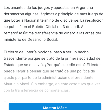
email
Los amantes de los juegos y apuestas en Argentina
derramaron algunas lágrimas a principio de mes luego de
que Lotería Nacional terminó de disolverse. La resolución
se publicó en el Boletín Oficial en 3 de abril. Allí se
remarcó la última transferencia de dinero a las arcas del
ministerio de Desarrollo Social.
El cierre de Lotería Nacional pasó a ser un hecho
trascendente porque se trató de la primera sociedad de
Estado que se disolvió. ¿Por qué sucedió esto? El lector
puede llegar a pensar que
se trató de una política de
ajuste por parte de la administración del presidente
Mauricio Macri. Sin embargo, en este caso tuvo que ver
con la transferencia de competencias.
En 2016, el presidente y el jefe de Gobierno, Horacio
Mostrar Más
Rodríguez Larreta, firmaron el decreto de inicio de