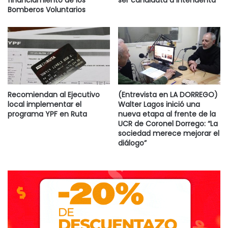
financiamiento de los
ser candidata a intendenta
desapareciera para siempre el famoso PRODE. Es que la
Bomberos Voluntarios
marca era propiedad intransferible de Lotería Nacional,
que tenía un acuerdo con la AFA. Ante la imposibilidad de
traspasarlo se decidió terminarlo definitivamente.
Destacadas
Recomiendan al Ejecutivo
(Entrevista en LA DORREGO)
local implementar el
Walter Lagos inició una
programa YPF en Ruta
nueva etapa al frente de la
UCR de Coronel Dorrego: “La
sociedad merece mejorar el
diálogo”