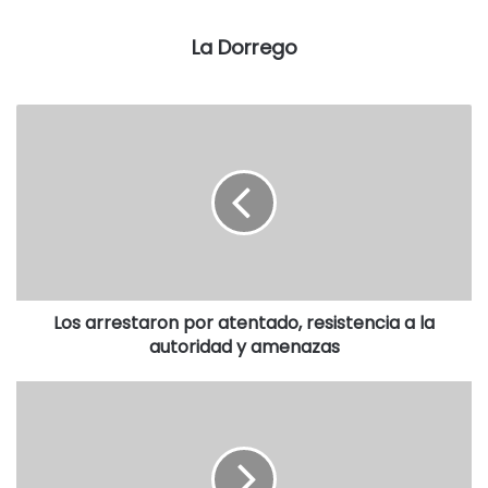
medida.
La Dorrego
Finalmente, la jueza de Garantías Nº 4, Marisa Gabriela
Promé, será quien determine en los próximos días si hace
lugar a la solicitud del Ministerio Público Fiscal para que el
caso sea analizado por un tribunal en un juicio oral.
Según Del Cero, Tassara vendió drogas al menos durante
el período comprendido entre el 3 de julio de 2018 y el 27
de septiembre del mismo año, en su domicilio de Manuel
Dorrego al 1000 y en las inmediaciones.
Los arrestaron por atentado, resistencia a la
Sostuvo que esto se determinó a partir de las tareas
autoridad y amenazas
investigativas desarrolladas por los efectivos de la Policía
Federal, a quienes convocó por estar sospechado un
exintegrante de la fuerza bonaerense.
Los investigadores realizaron vigilancia encubierta en el