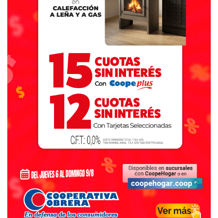
comprador, Tassara utilizaba para dosificar la cocaína ante
la ausencia de una balanza.
Durante la misma jornada se realizaron otros dos
allanamientos en Dorrego, aunque no se produjeron
detenciones.
Tassara, quien fue arrestado en el lugar, se negó a
declarar en las dos oportunidades (indagatoria y
ampliación) que estuvo frente al fiscal Mauricio Del Cero.
Fuentes oficiales habían informado en su momento que el
expolicía, oriundo de la ciudad de La Plata, revistó en
diferentes destinos de nuestra región.
Incluso estuvo un tiempo en la Jefatura Departamental
Bahía Blanca, hasta el momento en que pasó a retiro.