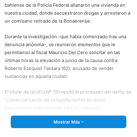
bahiense de la Policía Federal allanaron una vivienda en
nuestra ciudad, donde secuestraron drogas y arrestaron a
un comisario retirado de la Bonaerense.
Durante la investigación -que había comenzado tras una
denuncia anónima-, se reunieron elementos que le
permitieron al fiscal Mauricio Del Cero solicitar en las
últimas horas la elevación a juicio de la causa contra
Roberto Ezequiel Tassara (62), acusado de vender
sustancias en aquella ciudad.
El titular de la UFIJ Nº 19 imputó al procesado del delito de
“comercialización de estupefacientes en dosis
fraccionadas directamente para su consumo”.
Mostrar Más
El requerimiento del acusador fue notificado a la defensa
del imputado, quien puede presentar oposición a la