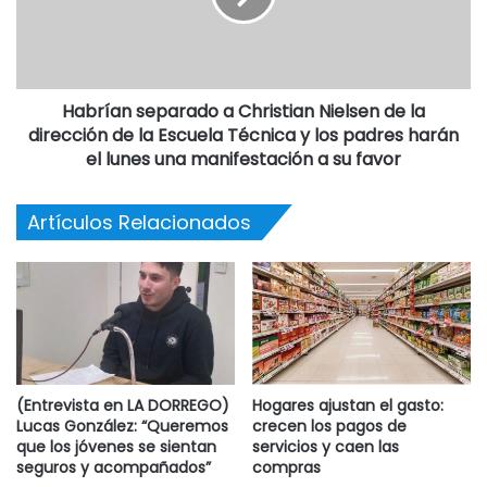
lugar y detectaron situaciones compatibles con la venta de
drogas.
Con esos elementos, el fiscal solicitó una serie de
Habrían separado a Christian Nielsen de la
dirección de la Escuela Técnica y los padres harán
allanamientos, uno de los cuales se realizó el 27 de
el lunes una manifestación a su favor
septiembre pasado en la casa de Tassara.
Artículos Relacionados
“La prima”o “la nena”
Poco antes de ingresar en la vivienda, los policías de la
Federal advirtieron la llegada de un taxi, del que descendió
un hombre.
El individuo fue interceptado cuando estaba por acceder al
(Entrevista en LA DORREGO)
Hogares ajustan el gasto:
domicilio y manifestó a los investigadores que era
Lucas González: “Queremos
crecen los pagos de
consumidor de cocaína y que el excomisario le vendía la
que los jóvenes se sientan
servicios y caen las
seguros y acompañados”
compras
sustancia.