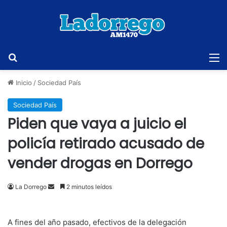
Buscar
M
Inicio
/
Sociedad País
Sociedad País
Piden que vaya a juicio el
policía retirado acusado de
vender drogas en Dorrego
Send
La Dorrego
2 minutos leídos
an
email
A fines del año pasado, efectivos de la delegación