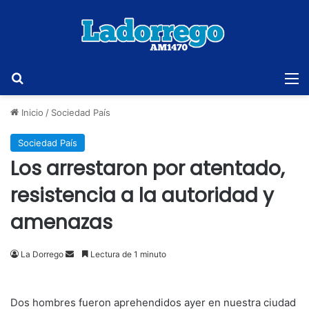
Buscar
M
Inicio
/
Sociedad País
Sociedad País
Los arrestaron por atentado,
resistencia a la autoridad y
amenazas
Send
La Dorrego
Lectura de 1 minuto
an
email
Dos hombres fueron aprehendidos ayer en nuestra ciudad