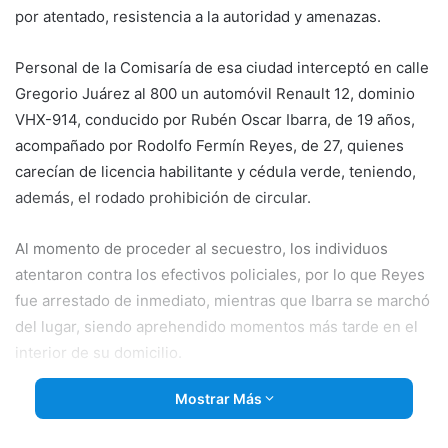
por atentado, resistencia a la autoridad y amenazas.
Personal de la Comisaría de esa ciudad interceptó en calle
Gregorio Juárez al 800 un automóvil Renault 12, dominio
VHX-914, conducido por
Rubén Oscar Ibarra, de 19 años,
acompañado por Rodolfo Fermín Reyes, de 27, quienes
carecían de licencia habilitante y cédula verde, teniendo,
además, el rodado prohibición de circular.
Al momento de proceder al secuestro, los individuos
atentaron contra los efectivos policiales, por lo que Reyes
fue arrestado de inmediato, mientras que Ibarra se marchó
del lugar, siendo aprehendido momentos más tarde en el
interior de su domicilio.
Mostrar Más
Al cursar datos en la Sala de Informática, se constató que
Ibarra poseía un pedido de captura activo por “robo