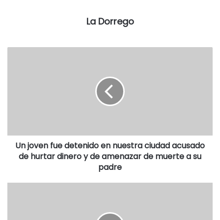
agravado por cometerse en poblado y en banda con la
participación de menores de edad”, causa en la que
La Dorrego
interviene el Tribunal en lo Criminal Nro. 2, a cargo de la
Dra. Claudia C. Fortunatti del Departamento Judicial Bahía
Blanca. Y por las aprehensiones interviene la UFIJ N° 15, a
cargo del Dr. Blanco.
Destacadas
Un joven fue detenido en nuestra ciudad acusado
de hurtar dinero y de amenazar de muerte a su
padre