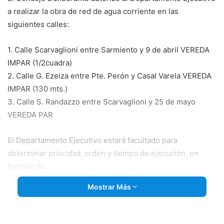
a realizar la obra de red de agua corriente en las
siguientes calles:
1. Calle Scarvaglioni entre Sarmiento y 9 de abril VEREDA
IMPAR (1/2cuadra)
2. Calle G. Ezeiza entre Pte. Perón y Casal Varela VEREDA
IMPAR (130 mts.)
3. Calle S. Randazzo entre Scarvaglioni y 25 de mayo
VEREDA PAR
El Departamento Ejecutivo estará facultado para
determinar prioridad, orden y tiempo de ejecución, en
función de:
Mostrar Más
• Mayor número de beneficiarios por cuadra.
• La efectiva disponibilidad del Fondo que financia la
presente obra.