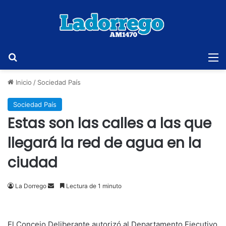
Buscar
M
Inicio
/
Sociedad País
Sociedad País
Estas son las calles a las que
llegará la red de agua en la
ciudad
Send
La Dorrego
Lectura de 1 minuto
an
email
El Concejo Deliberante autorizó al Departamento Ejecutivo