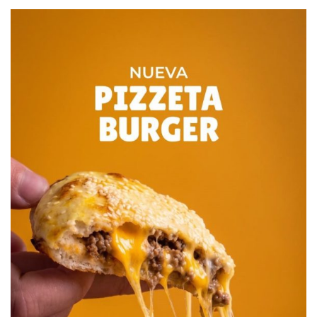
vicepresidente (vocal auxiliar) y los fiscales presentes. Ese
Certificado será introducido en la urna, la cual -una vez
que se encuentren depositados en su interior las boletas y
sobres utilizados-, será cerrada y colocada una faja para
su entrega al agente de Correos a efectos de su remisión
a la justicia nacional electoral”.
4- “El presidente de mesa, finalmente, deberá transcribir
los resultados del Acta de Escrutinio a los certificados para
los fiscales partidarios que los soliciten (en los términos
del artículo 102 CEN) y lo firmará junto con el
vicepresidente (vocal auxiliar) y los fiscales presentes”.
FUENTE: LA TECLA.
Destacadas