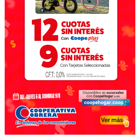
2- “El presidente de mesa, de manera inmediata, deberá
transcribir los resultados del Acta de Escrutinio al
telegrama y lo firmará junto con el vicepresidente (vocal
auxiliar) y los fiscales presentes. El presidente de mesa
deberá entregar con la mayor inmediatez posible el
telegrama al agente de Correo Oficial al que se haya
encomendado su recolección”.
“Se procurará especialmente que no existan demoras en la
confección y entrega de los telegramas por parte de los
presidentes de mesa. El presidente de mesa permanecerá
en la mesa de votación en custodia de la documentación,
urna y materiales”.
3- “El presidente de mesa, posteriormente, deberá
confeccionar el Certificado que se introducirá en la urna
(en los términos del artículo 103 CEN) y lo firmará junto al