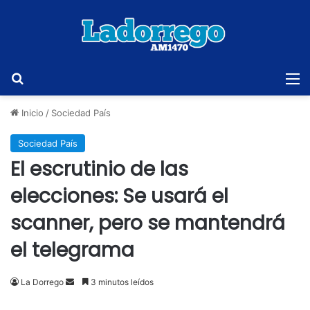
Buscar
M
Inicio
/
Sociedad País
Sociedad País
El escrutinio de las
elecciones: Se usará el
scanner, pero se mantendrá
el telegrama
Send
La Dorrego
3 minutos leídos
an