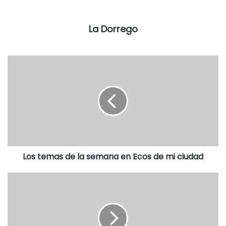
Acta de Escrutinio”, según explicó una fuente del máximo
tribunal electoral.
La Dorrego
Pero además instruyó a la autoridad de mesa a dar el
telegrama “rápidamente” al Correo para que lo pueda
escanear y enviar al centro donde se procese el recuento
provisorio.
En la resolución se dejan “claramente establecidas las
pautas a las que deberán atenerse las autoridades de
mesa, a fin de articular del modo más eficaz y coordinado
las tareas a su cargo con las propias de los agentes del
Los temas de la semana en Ecos de mi ciudad
Correo Oficial a quienes se les encomiende la recolección,
digitalización y transmisión de los telegramas de
escrutinio”.
Como en otras elecciones el presidente de mesa será el
encargado de la elaboración del Acta de Escrutinio, que