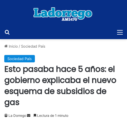
Buscar
M
Inicio
/
Sociedad País
Sociedad País
Esto pasaba hace 5 años: el
gobierno explicaba el nuevo
esquema de subsidios de
gas
Send
La Dorrego
Lectura de 1 minuto
an